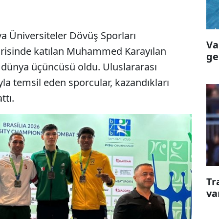
a Üniversiteler Dövüş Sporları
Va
risinde katılan Muhammed Karayılan
ge
se dünya üçüncüsü oldu. Uluslararası
yla temsil eden sporcular, kazandıkları
ttı.
Tr
va