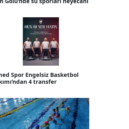
n Gölü’nde su sporları heyecanı
ed Spor Engelsiz Basketbol
kımı’ndan 4 transfer