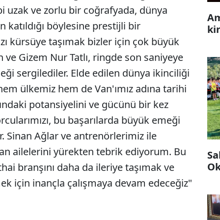
bi uzak ve zorlu bir coğrafyada, dünya
Am
katıldığı böylesine prestijli bir
ki
zı kürsüye taşımak bizler için çok büyük
ve Gizem Nur Tatlı, ringde son saniyeye
 sergilediler. Elde edilen dünya ikinciliği
hem ülkemiz hem de Van'ımız adına tarihi
rındaki potansiyelini ve gücünü bir kez
orcularımızı, bu başarılarda büyük emeği
 Sinan Ağlar ve antrenörlerimiz ile
an ailelerini yürekten tebrik ediyorum. Bu
Sa
Ok
hai branşını daha da ileriye taşımak ve
mek için inançla çalışmaya devam edeceğiz"