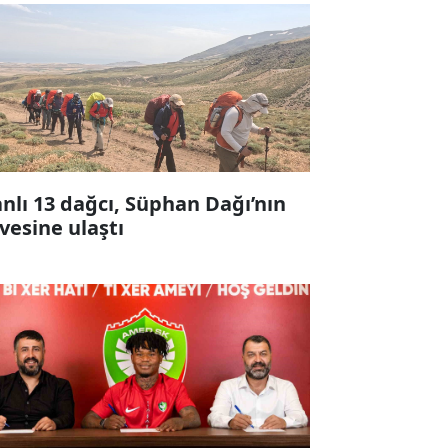
anlı 13 dağcı, Süphan Dağı’nın
rvesine ulaştı