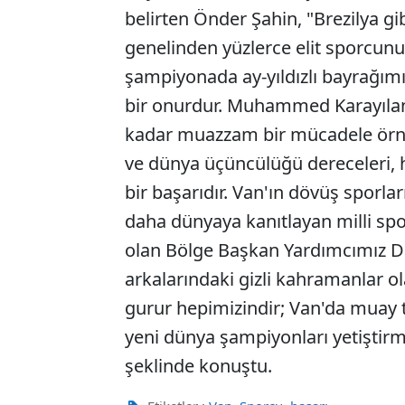
belirten Önder Şahin, "Brezilya gi
genelinden yüzlerce elit sporcunun 
şampiyonada ay-yıldızlı bayrağımı
bir onurdur. Muhammed Karayılan 
kadar muazzam bir mücadele örneği
ve dünya üçüncülüğü dereceleri, 
bir başarıdır. Van'ın dövüş sporla
daha dünyaya kanıtlayan milli sp
olan Bölge Başkan Yardımcımız Dr.
arkalarındaki gizli kahramanlar ol
gurur hepimizindir; Van'da muay t
yeni dünya şampiyonları yetiştir
şeklinde konuştu.