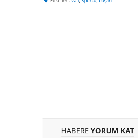
,
,
Etiketler :
Van
Sporcu
başarı
HABERE
YORUM KAT