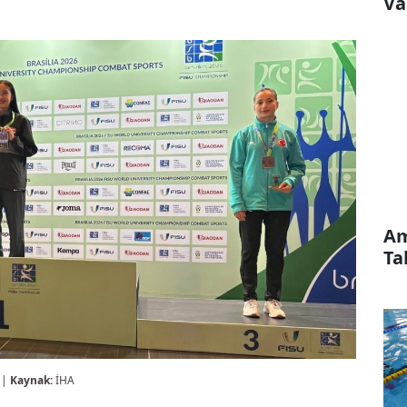
Va
Am
Ta
 |
Kaynak:
İHA