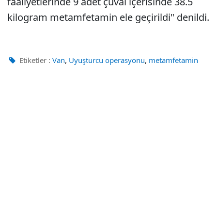
faaliyetlerinde 9 adet çuval içerisinde 38.5
kilogram metamfetamin ele geçirildi" denildi.
,
,
Etiketler :
Van
Uyuşturcu operasyonu
metamfetamin