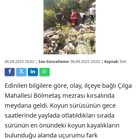
06.09.2025 20:02
|
Son Güncelleme:
06.09.2025 20:02 |
Kaynak:
İHA
Edinilen bilgilere göre, olay, ilçeye bağlı Çılga
Mahallesi Bölmetaş mezrası kırsalında
meydana geldi. Koyun sürüsünün gece
saatlerinde yaylada otlatıldıkları sırada
sürünün en önündeki koyun kayalıkların
bulunduğu alanda uçurumu fark