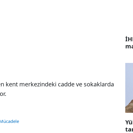
İH
ma
nen kent merkezindeki cadde ve sokaklarda
or.
Yü
 Mücadele
ta