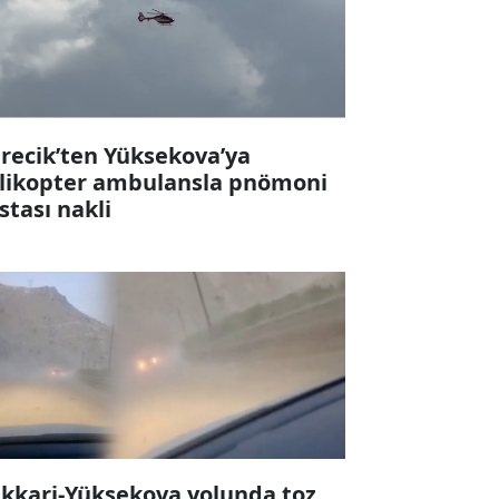
recik’ten Yüksekova’ya
likopter ambulansla pnömoni
stası nakli
kkari-Yüksekova yolunda toz