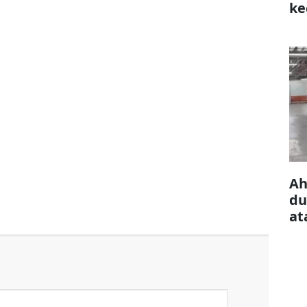
ke
çı
Ah
du
at