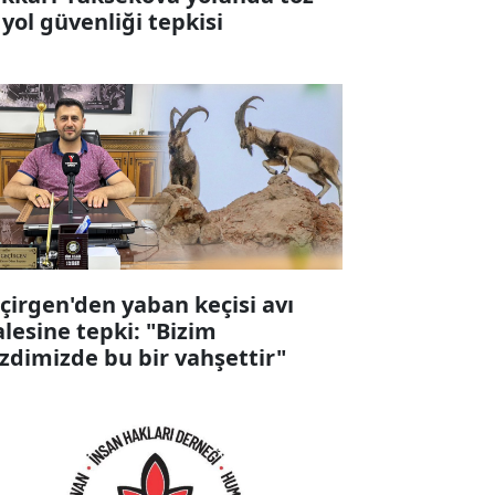
 yol güvenliği tepkisi
çirgen'den yaban keçisi avı
alesine tepki: "Bizim
zdimizde bu bir vahşettir"