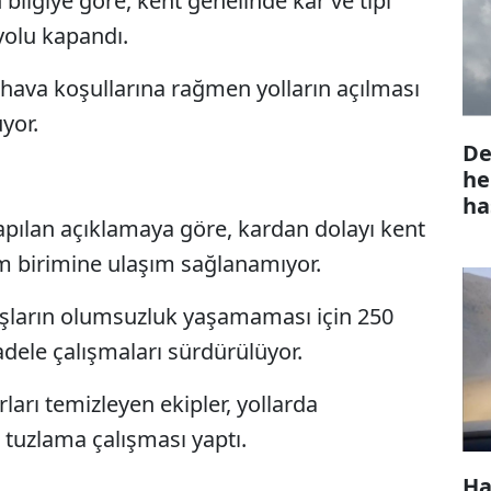
 bilgiye göre, kent genelinde kar ve tipi
yolu kapandı.
hava koşullarına rağmen yolların açılması
üyor.
De
he
ha
pılan açıklamaya göre, kardan dolayı kent
şim birimine ulaşım sağlanamıyor.
daşların olumsuzluk yaşamaması için 250
dele çalışmaları sürdürülüyor.
ları temizleyen ekipler, yollarda
tuzlama çalışması yaptı.
Ha