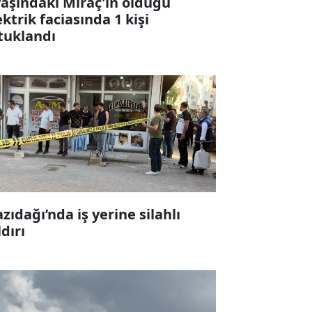
yaşındaki Miraç'ın öldüğü
ektrik faciasında 1 kişi
tuklandı
zıdağı’nda iş yerine silahlı
ldırı