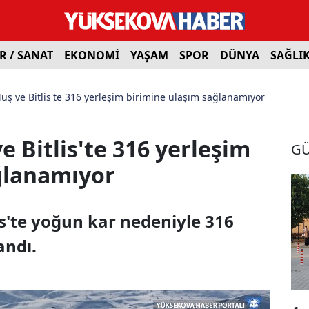
R / SANAT
EKONOMİ
YAŞAM
SPOR
DÜNYA
SAĞLI
uş ve Bitlis'te 316 yerleşim birimine ulaşım sağlanamıyor
e Bitlis'te 316 yerleşim
G
ğlanamıyor
is'te yoğun kar nedeniyle 316
andı.