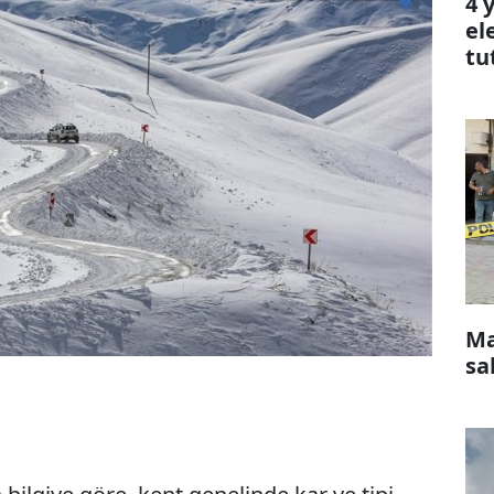
4 
el
tu
Ma
sa