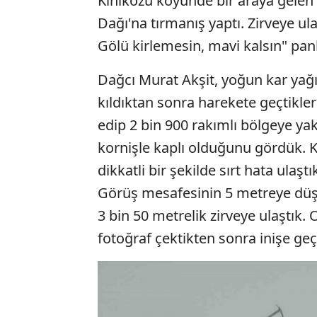
Kınıközü köyünde bir araya gelen da
Dağı'na tırmanış yaptı. Zirveye ul
Gölü kirlemesin, mavi kalsın" pank
Dağcı Murat Akşit, yoğun kar yağ
kıldıktan sonra harekete geçtikle
edip 2 bin 900 rakımlı bölgeye yak
kornişle kaplı olduğunu gördük.
dikkatli bir şekilde sırt hata ulaşt
Görüş mesafesinin 5 metreye düş
3 bin 50 metrelik zirveye ulaştık.
fotoğraf çektikten sonra inişe geç