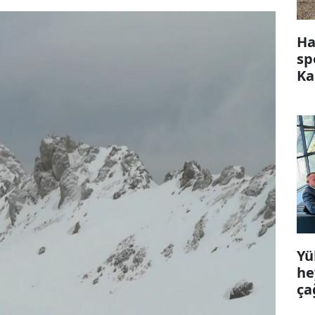
Ha
sp
Ka
Yü
he
ça