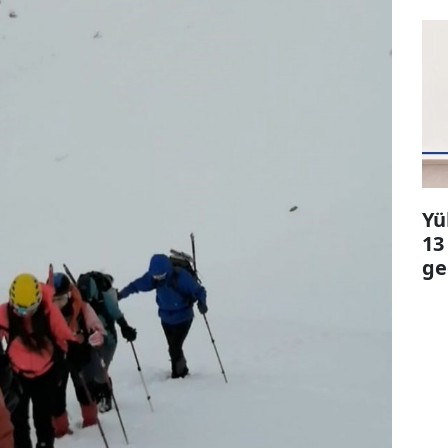
Yü
13
ge