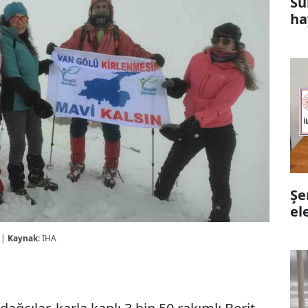
Su
ha
Şe
el
 |
Kaynak:
İHA