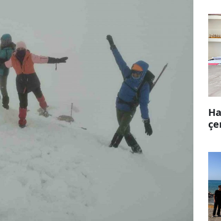
Ha
çe