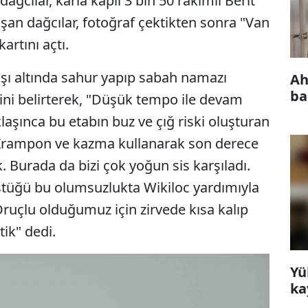
ğcılar, karla kaplı 3 bin 50 rakımlı Berit
aşan dağcılar, fotoğraf çektikten sonra "Van
artını açtı.
ışı altında sahur yapıp sabah namazı
Ah
ba
rini belirterek, "Düşük tempo ile devam
laşınca bu etabın buz ve çığ riski oluşturan
 Krampon ve kazma kullanarak son derece
ık. Burada da bizi çok yoğun sis karşıladı.
tüğü bu olumsuzlukta Wikiloc yardımıyla
 Oruçlu olduğumuz için zirvede kısa kalıp
tik" dedi.
Yü
ka