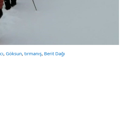
,
,
,
cı
Göksun
tırmanış
Berit Dağı