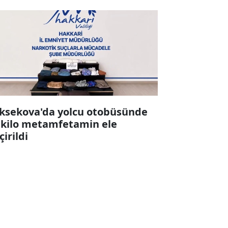
ksekova'da yolcu otobüsünde
 kilo metamfetamin ele
çirildi