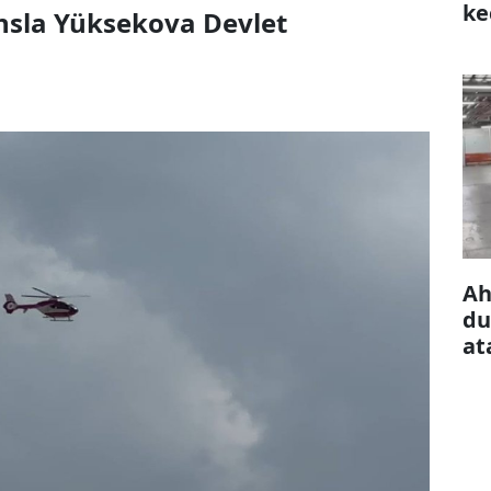
ke
nsla Yüksekova Devlet
çı
Ah
du
at