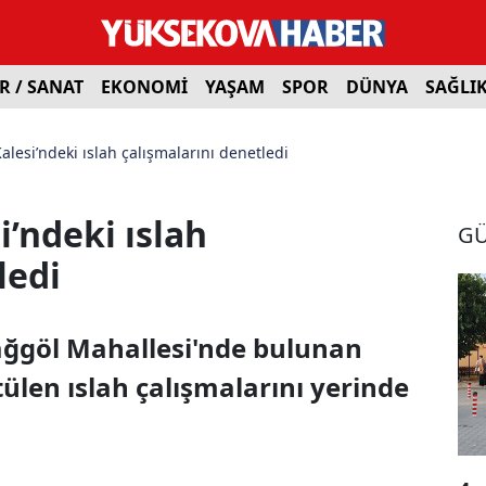
R / SANAT
EKONOMİ
YAŞAM
SPOR
DÜNYA
SAĞLI
Kalesi’ndeki ıslah çalışmalarını denetledi
i’ndeki ıslah
G
ledi
 Dağgöl Mahallesi'nde bulunan
tülen ıslah çalışmalarını yerinde