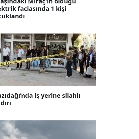
yaşındaki Miraç'ın öldüğü
ektrik faciasında 1 kişi
tuklandı
zıdağı’nda iş yerine silahlı
ldırı