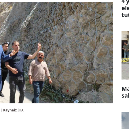
4 
el
tu
Ma
sa
 |
Kaynak:
İHA