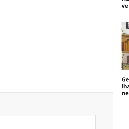
ve
Ge
ih
ne