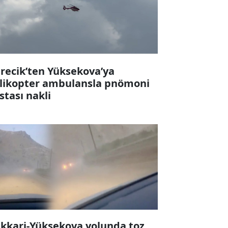
recik’ten Yüksekova’ya
likopter ambulansla pnömoni
stası nakli
kkari-Yüksekova yolunda toz