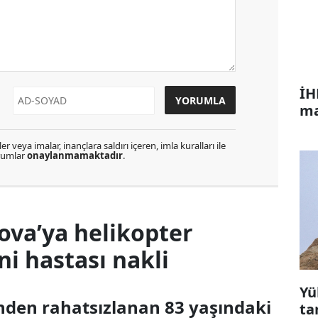
İH
ma
r veya imalar, inançlara saldırı içeren, imla kuralları ile
orumlar
onaylanmamaktadır
.
ova’ya helikopter
 hastası nakli
Yü
inden rahatsızlanan 83 yaşındaki
ta