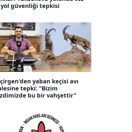
 yol güvenliği tepkisi
çirgen'den yaban keçisi avı
alesine tepki: "Bizim
zdimizde bu bir vahşettir"