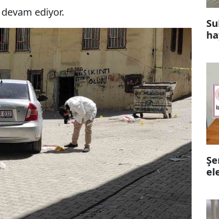
a devam ediyor.
Su
ha
Şe
el