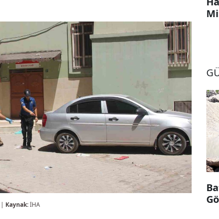
Ha
Mi
G
Ba
Gö
 |
Kaynak:
İHA