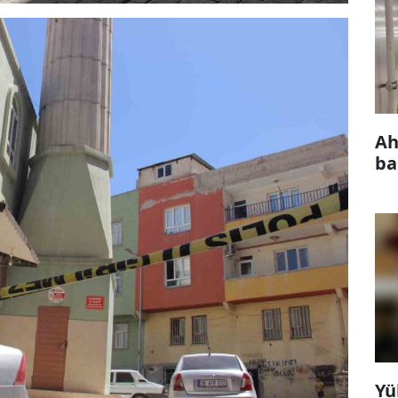
Ah
ba
Yü