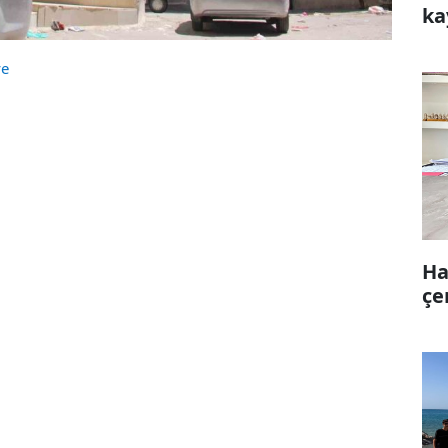
ka
ye
Ha
çe