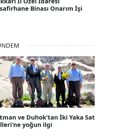
kkari İl Özel İdaresi
safirhane Binası Onarım İşi
ÜNDEM
tman ve Duhok'tan İki Yaka Sat
lleri'ne yoğun ilgi