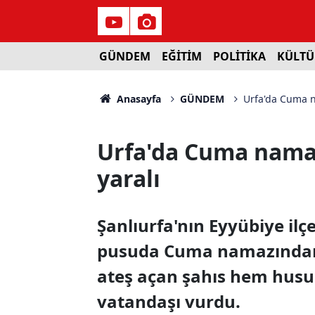
GÜNDEM
EĞİTİM
POLİTİKA
KÜLTÜ
Anasayfa
GÜNDEM
Urfa'da Cuma n
Urfa'da Cuma namaz
yaralı
Şanlıurfa'nın Eyyübiye il
pusuda Cuma namazından 
ateş açan şahıs hem husu
vatandaşı vurdu.