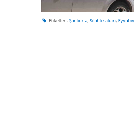
,
,
Etiketler :
Şanlıurfa
Silahlı saldırı
Eyyübi