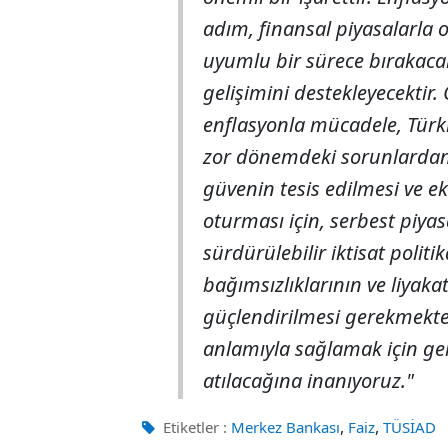
adım, finansal piyasalarla o
uyumlu bir sürece bırakaca
gelişimini destekleyecektir.
enflasyonla mücadele, Tür
zor dönemdeki sorunlardan y
güvenin tesis edilmesi ve 
oturması için, serbest piyas
sürdürülebilir iktisat politi
bağımsızlıklarının ve liyaka
güçlendirilmesi gerekmekte
anlamıyla sağlamak için gere
atılacağına inanıyoruz."
,
,
Etiketler :
Merkez Bankası
Faiz
TÜSİAD