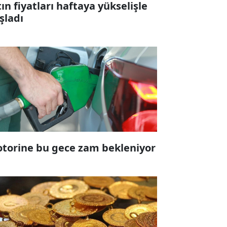
tın fiyatları haftaya yükselişle
şladı
torine bu gece zam bekleniyor