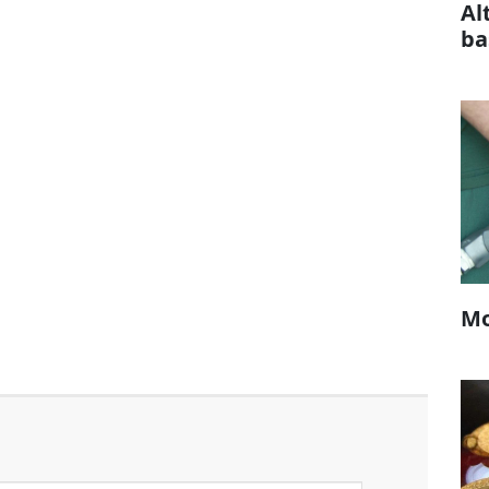
Al
ba
Mo