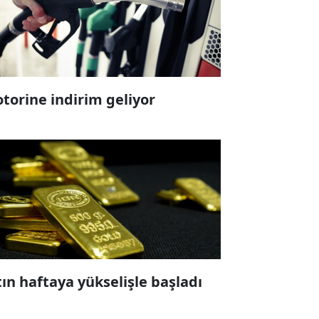
torine indirim geliyor
tın haftaya yükselişle başladı