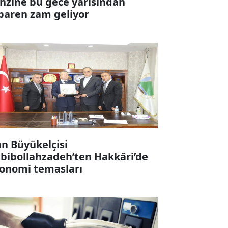
nzine bu gece yarısından
ibaren zam geliyor
an Büyükelçisi
bibollahzadeh’ten Hakkâri’de
onomi temasları