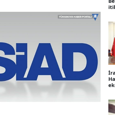
Be
it
İr
Ha
ek