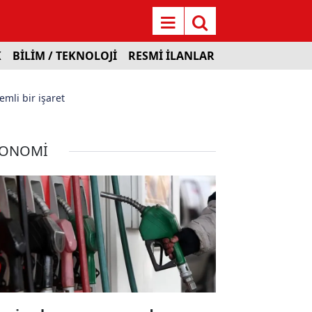
K
BİLİM / TEKNOLOJİ
RESMİ İLANLAR
emli bir işaret
KONOMİ