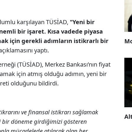
 olumlu karşılayan TÜSİAD,
"Yeni bir
emli bir işaret. Kısa vadede piyasa
 için gerekli adımların istikrarlı bir
Mo
açıklamasını yaptı.
Derneği (TÜSİAD), Merkez Bankası’nın fiyat
ağlamak için atmış olduğu adımın, yeni bir
reti olduğunu bildirdi.
tikrarını ve finansal istikrarı sağlamak
Al
i bir döneme girdiğimizi gösteren
syonla mücadelede atılacak olan her