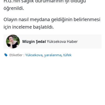
H.G.’nin sağlık durumlarının iyi olduğu
öğrenildi.
Olayın nasıl meydana geldiğinin belirlenmesi
için inceleme başlatıldı.
Mizgin Şedal
Yüksekova Haber
,
,
Etiketler :
Yüksekova
yaralanma
tüfek