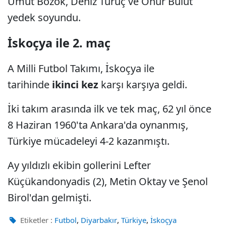
Umut Bozok, Deniz Türüç ve Onur Bulut
yedek soyundu.
İskoçya ile 2. maç
A Milli Futbol Takımı, İskoçya ile
tarihinde
ikinci kez
karşı karşıya geldi.
İki takım arasında ilk ve tek maç, 62 yıl önce
8 Haziran 1960'ta Ankara'da oynanmış,
Türkiye mücadeleyi 4-2 kazanmıştı.
Ay yıldızlı ekibin gollerini Lefter
Küçükandonyadis (2), Metin Oktay ve Şenol
Birol'dan gelmişti.
,
,
,
Etiketler :
Futbol
Diyarbakır
Türkiye
İskoçya