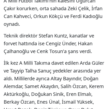
A Milli Futbol Takımı'nın kalesini Uğurcan
Çakır korurken, orta sahada Zeki Çelik, İrfan
Can Kahveci, Orkun Kökçü ve Ferdi Kadıoğlu
oynadı.
Teknik direktör Stefan Kuntz, kanatlar ve
forvet hattında ise Cengiz Ünder, Hakan
Çalhanoğlu ve Cenk Tosun'a şans verdi.
İlk kez A Milli Takıma davet edilen Arda Güler
ve Tayyip Talha Sanuç yedekler arasında yer
aldı. Millilerde ayrıca Altay Bayındır, Doğan
Alemdar, Samet Akaydın, Salih Özcan, Kerem
Aktürkoğlu, Doğukan Sinik, Eren Elmalı,
Berkay Özcan, Enes Ünal, İsmail Yüksek,