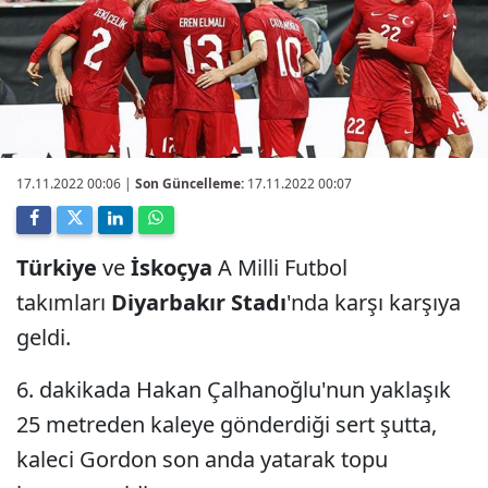
17.11.2022 00:06
|
Son Güncelleme:
17.11.2022 00:07
Türkiye
ve
İskoçya
A Milli Futbol
takımları
Diyarbakır Stadı
'nda karşı karşıya
geldi.
6. dakikada Hakan Çalhanoğlu'nun yaklaşık
25 metreden kaleye gönderdiği sert şutta,
kaleci Gordon son anda yatarak topu