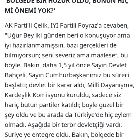
'BÖLGEDE BİR HUZUR OLDU, BUNUN HİÇ
Mİ ÖNEMİ YOK?'
AK Parti'li Çelik, İYİ Partili Poyraz'a cevaben,
"Uğur Bey iki günden beri o konuşuyor ama
iyi hazırlanmamışsın, bazı gerçekleri de
bilmiyorsun; seni severiz ama maalesef, bu
böyle. Bakın, daha 1,5 yıl önce Sayın Devlet
Bahçeli, Sayın Cumhurbaşkanımız bu süreci
başlattı; devlet bir karar aldı, Millî Dayanışma,
Kardeşlik Komisyonu kuruldu, sadece siz
hariç bütün partiler katıldı; böyle güzel bir
şey oldu ve bu arada da Türkiye'de hiç eylem
olmadı. Aşağıda bir terör devletçiği vardı,
Suriye'ye entegre oldu. Bakın, bölgede bir