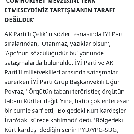
'CUMHURİYET MEVZİSİNİ TERK
ETMESEYDİNİZ TARTIŞMANIN TARAFI
DEĞİLDİK'
AK Parti'li Çelik'in sözleri esnasında İYİ Parti
sıralarından, 'Utanmaz, yazıklar olsun',
'Apo'nun sözcülüğüdür bu' yönünde
sataşmalarda bulunuldu. İYİ Parti ve AK
Parti'li milletvekilleri arasında sataşmalar
sürerken İYİ Parti Grup Başkanvekili Uğur
Poyraz, "Örgütün tabanı teröristler, örgütün
tabanı Kürtler değil. Yine, hatip çok enteresan
bir cümle sarf etti, 'Bölgedeki Kürt kardeşler
İran'daki sürece katılmadı' dedi. 'Bölgedeki
Kürt kardeş' dediğin senin PYD/YPG-SDG,