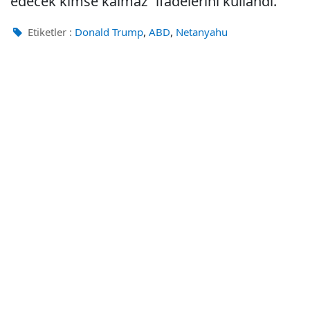
edecek kimse kalmaz” ifadelerini kullandı.
,
,
Etiketler :
Donald Trump
ABD
Netanyahu