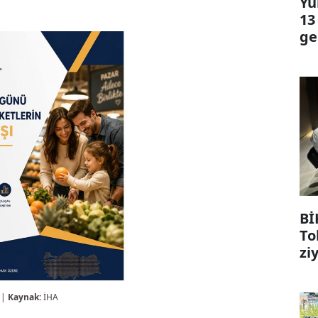
Yü
13
ge
Bİ
To
zi
 |
Kaynak:
İHA