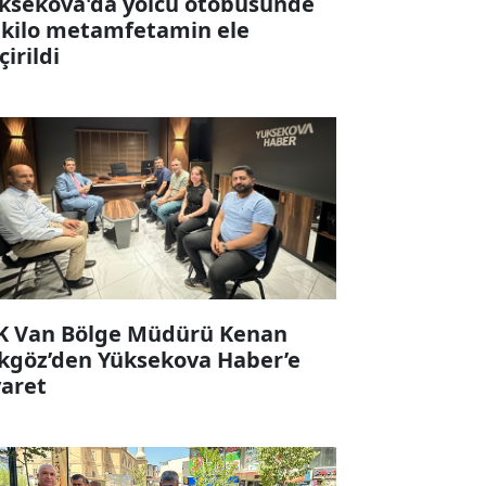
ksekova'da yolcu otobüsünde
 kilo metamfetamin ele
çirildi
K Van Bölge Müdürü Kenan
kgöz’den Yüksekova Haber’e
yaret