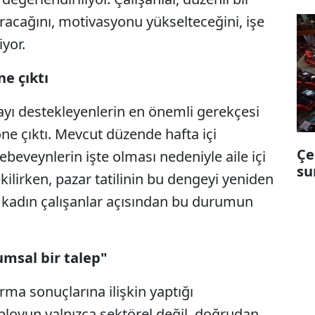
rtıracağını, motivasyonu yükselteceğini, işe
iyor.
e çıktı
ı destekleyenlerin en önemli gerekçesi
ne çıktı. Mevcut düzende hafta içi
Çe
ebeveynlerin işte olması nedeniyle aile içi
su
kilirken, pazar tatilinin bu dengeyi yeniden
le kadın çalışanlar açısından bu durumun
umsal bir talep"
ma sonuçlarına ilişkin yaptığı
bloyun yalnızca sektörel değil, doğrudan