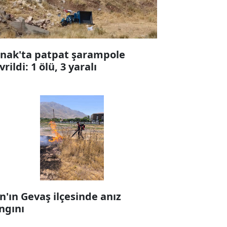
rnak'ta patpat şarampole
vrildi: 1 ölü, 3 yaralı
n'ın Gevaş ilçesinde anız
ngını