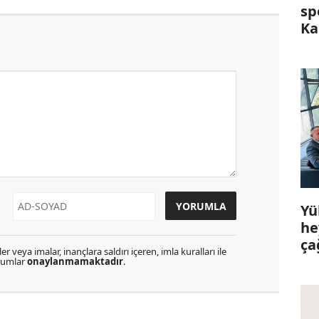
sp
Ka
Yü
he
ça
r veya imalar, inançlara saldırı içeren, imla kuralları ile
orumlar
onaylanmamaktadır
.