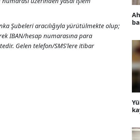
fon numarası üzerinden yasal işlem
Ah
ba
nka Şubeleri aracılığıyla yürütülmekte olup;
ilerek IBAN/hesap numarasına para
dir. Gelen telefon/SMS'lere itibar
Yü
ka