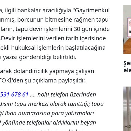
, ilgili bankalar aracılığıyla "Gayrimenkul
 alınmış, borcunun bitmesine rağmen tapu
arın, tapu devir işlemlerini 30 gün içinde
Devir işlemlerini verilen tarih içerisinde
li hukuksal işlemlerin başlatılacağına
yazısı gönderildiği belirtildi.
Şe
el
tarak dolandırıcılık yapmaya çalışan
TOKİ'den şu açıklama paylaşıldı:
531 678 61
…. nolu telefon üzerinden
isini tapu merkezi olarak tanıttığı; tapu
ceği iban numarasına para yatırmaları
 yönünde telefonlar aldıklarını beyan