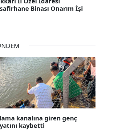
kkari İl Özel İdaresi
safirhane Binası Onarım İşi
ÜNDEM
lama kanalına giren genç
yatını kaybetti