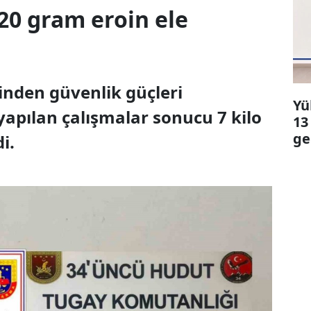
720 gram eroin ele
sinden güvenlik güçleri
Yü
yapılan çalışmalar sonucu 7 kilo
13
ge
i.