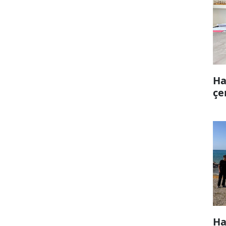
Ha
çe
Ha