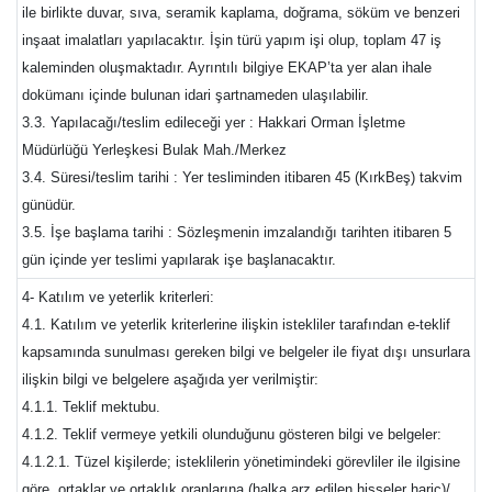
ile birlikte duvar, sıva, seramik kaplama, doğrama, söküm ve benzeri
inşaat imalatları yapılacaktır. İşin türü yapım işi olup, toplam 47 iş
kaleminden oluşmaktadır. Ayrıntılı bilgiye EKAP’ta yer alan ihale
dokümanı içinde bulunan idari şartnameden ulaşılabilir.
3.3. Yapılacağı/teslim edileceği yer : Hakkari Orman İşletme
Müdürlüğü Yerleşkesi Bulak Mah./Merkez
3.4. Süresi/teslim tarihi : Yer tesliminden itibaren 45 (KırkBeş) takvim
günüdür.
3.5. İşe başlama tarihi : Sözleşmenin imzalandığı tarihten itibaren 5
gün içinde yer teslimi yapılarak işe başlanacaktır.
4- Katılım ve yeterlik kriterleri:
4.1. Katılım ve yeterlik kriterlerine ilişkin istekliler tarafından e-teklif
kapsamında sunulması gereken bilgi ve belgeler ile fiyat dışı unsurlara
ilişkin bilgi ve belgelere aşağıda yer verilmiştir:
4.1.1. Teklif mektubu.
4.1.2. Teklif vermeye yetkili olunduğunu gösteren bilgi ve belgeler:
4.1.2.1. Tüzel kişilerde; isteklilerin yönetimindeki görevliler ile ilgisine
göre, ortaklar ve ortaklık oranlarına (halka arz edilen hisseler hariç)/