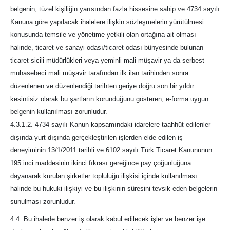
belgenin, tüzel kişiliğin yarısından fazla hissesine sahip ve 4734 sayılı
Kanuna göre yapılacak ihalelere ilişkin sözleşmelerin yürütülmesi
konusunda temsile ve yönetime yetkili olan ortağına ait olması
halinde, ticaret ve sanayi odası/ticaret odası bünyesinde bulunan
ticaret sicili müdürlükleri veya yeminli mali müşavir ya da serbest
muhasebeci mali müşavir tarafından ilk ilan tarihinden sonra
düzenlenen ve düzenlendiği tarihten geriye doğru son bir yıldır
kesintisiz olarak bu şartların korunduğunu gösteren, e-forma uygun
belgenin kullanılması zorunludur.
4.3.1.2. 4734 sayılı Kanun kapsamındaki idarelere taahhüt edilenler
dışında yurt dışında gerçekleştirilen işlerden elde edilen iş
deneyiminin 13/1/2011 tarihli ve 6102 sayılı Türk Ticaret Kanununun
195 inci maddesinin ikinci fıkrası gereğince pay çoğunluğuna
dayanarak kurulan şirketler topluluğu ilişkisi içinde kullanılması
halinde bu hukuki ilişkiyi ve bu ilişkinin süresini tevsik eden belgelerin
sunulması zorunludur.
4.4. Bu ihalede benzer iş olarak kabul edilecek işler ve benzer işe