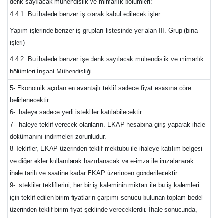
denk sayılacak mühendislik ve mimarlık bölümleri:
4.4.1. Bu ihalede benzer iş olarak kabul edilecek işler:
Yapım işlerinde benzer iş grupları listesinde yer alan III. Grup (bina
işleri)
4.4.2. Bu ihalede benzer işe denk sayılacak mühendislik ve mimarlık
bölümleri:İnşaat Mühendisliği
5- Ekonomik açıdan en avantajlı teklif sadece fiyat esasına göre
belirlenecektir.
6- İhaleye sadece yerli istekliler katılabilecektir.
7- İhaleye teklif verecek olanların, EKAP hesabına giriş yaparak ihale
dokümanını indirmeleri zorunludur.
8-Teklifler, EKAP üzerinden teklif mektubu ile ihaleye katılım belgesi
ve diğer ekler kullanılarak hazırlanacak ve e-imza ile imzalanarak
ihale tarih ve saatine kadar EKAP üzerinden gönderilecektir.
9- İstekliler tekliflerini, her bir iş kaleminin miktarı ile bu iş kalemleri
için teklif edilen birim fiyatların çarpımı sonucu bulunan toplam bedel
üzerinden teklif birim fiyat şeklinde vereceklerdir. İhale sonucunda,