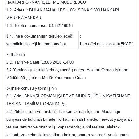
HAKKARİ ORMAN İŞLETME MÜDÜRLÜĞÜ
1.2. Adresi : BULAK MAHALLESI 1004 SOKAK 300 HAKKARİ
MERKEZ/HAKKARİ
1.3. Telefon numarası : 04382116046
1.4. İhale dokümanının görülebileceği
:
ve indirilebileceği internet sayfası
https://ekap.kik.gov.tr/EKAP/
2- İhalenin
2.1. Tarih ve Saati :18.05.2026 -14:00
2.2.Yapılacağı (e-tekliflerin açılacağı) adres :Hakkari Orman İşletme
Müdürlüğü ,İşletme Müdür Yardımcısı Odası
3- İhale konusu yapım işinin
3.1. Adı:HAKKARİ ORMAN İŞLETME MÜDÜRLÜĞÜ MİSAFİRHANE
TESİSAT TAMİRAT ONARIM İŞİ
3.2. Niteliği, türü ve miktarı : Hakkari Orman İşletme Müdürlüğü
bünyesinde bulunan bir adet iki katlı misafirhanede, mevcut yapıya ait
tesisat tamirat ve onarım işi kapsamında; sıhhi tesisat, elektrik
tesisatı ve mekanik tesisatların bakım, onarım ve kısmi yenilenmesi