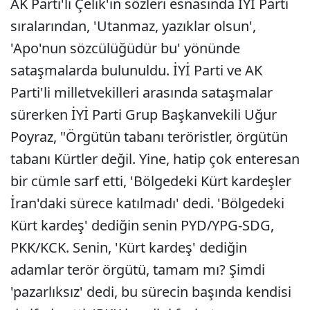
AK Parti'li Çelik'in sözleri esnasında İYİ Parti
sıralarından, 'Utanmaz, yazıklar olsun',
'Apo'nun sözcülüğüdür bu' yönünde
sataşmalarda bulunuldu. İYİ Parti ve AK
Parti'li milletvekilleri arasında sataşmalar
sürerken İYİ Parti Grup Başkanvekili Uğur
Poyraz, "Örgütün tabanı teröristler, örgütün
tabanı Kürtler değil. Yine, hatip çok enteresan
bir cümle sarf etti, 'Bölgedeki Kürt kardeşler
İran'daki sürece katılmadı' dedi. 'Bölgedeki
Kürt kardeş' dediğin senin PYD/YPG-SDG,
PKK/KCK. Senin, 'Kürt kardeş' dediğin
adamlar terör örgütü, tamam mı? Şimdi
'pazarlıksız' dedi, bu sürecin başında kendisi