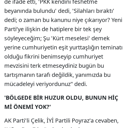
de ifade etti, 'PKK kendini feshetme
beyanında bulundu' dedi, 'Silahları bıraktı'
dedi; o zaman bu kanunu niye çıkarıyor? Yeni
Parti’ye ilişkin de hatiplere bir tek şey
söyleyeceğim; Şu 'Kürt meselesi' demek
yerine cumhuriyetin eşit yurttaşlığın teminatı
olduğu fikrini benimseyip cumhuriyet
mevzisini terk etmeseydiniz bugün bu
tartışmanın tarafı değildik, yanımızda bu
mücadeleyi veriyordunuz" dedi.
'BÖLGEDE BİR HUZUR OLDU, BUNUN HİÇ
Mİ ÖNEMİ YOK?'
AK Parti'li Çelik, İYİ Partili Poyraz'a cevaben,