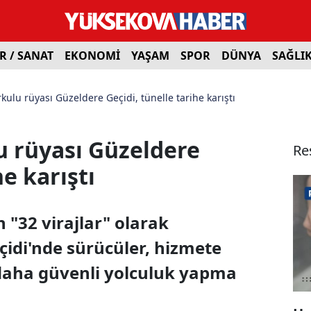
R / SANAT
EKONOMİ
YAŞAM
SPOR
DÜNYA
SAĞLI
kulu rüyası Güzeldere Geçidi, tünelle tarihe karıştı
u rüyası Güzeldere
Re
he karıştı
"32 virajlar" olarak
çidi'nde sürücüler, hizmete
daha güvenli yolculuk yapma