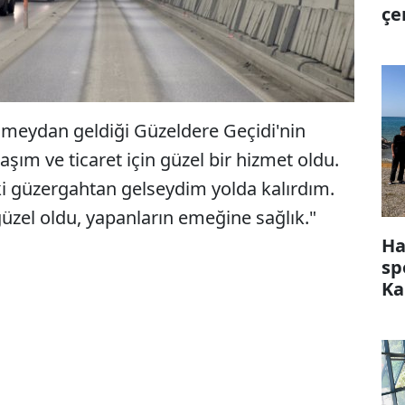
çe
ın meydan geldiği Güzeldere Geçidi'nin
laşım ve ticaret için güzel bir hizmet oldu.
ki güzergahtan gelseydim yolda kalırdım.
güzel oldu, yapanların emeğine sağlık."
Ha
sp
Ka