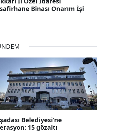
kkari İl Özel İdaresi
safirhane Binası Onarım İşi
ÜNDEM
şadası Belediyesi'ne
erasyon: 15 gözaltı