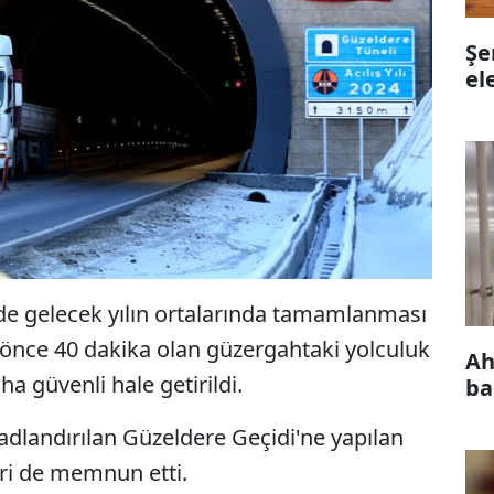
Şe
el
e gelecek yılın ortalarında tamamlanması
önce 40 dakika olan güzergahtaki yolculuk
Ah
a güvenli hale getirildi.
ba
 adlandırılan Güzeldere Geçidi'ne yapılan
eri de memnun etti.