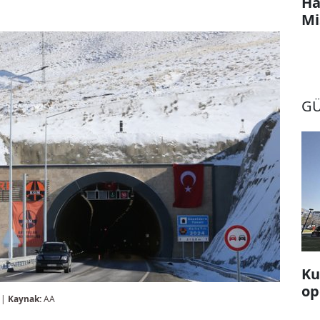
Ha
Mi
G
Ku
op
 |
Kaynak:
AA