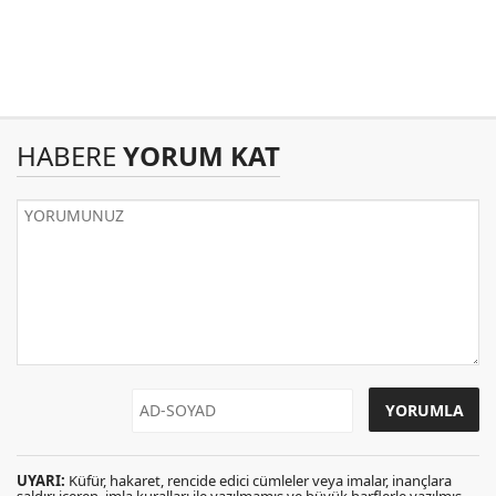
HABERE
YORUM KAT
UYARI:
Küfür, hakaret, rencide edici cümleler veya imalar, inançlara