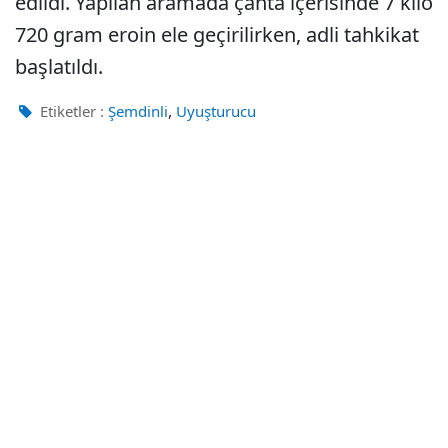
edildi. Yapılan aramada çanta içerisinde 7 kilo
720 gram eroin ele geçirilirken, adli tahkikat
başlatıldı.
,
Etiketler :
Şemdinli
Uyuşturucu