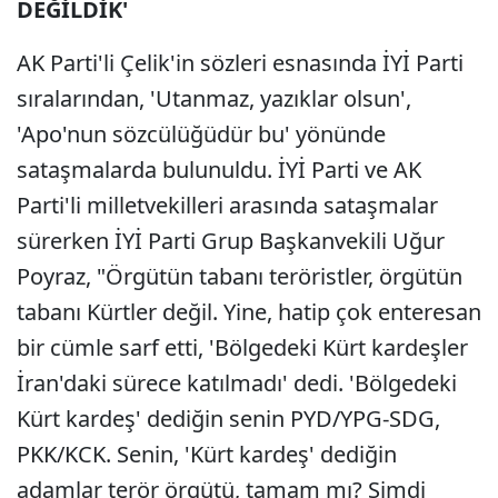
DEĞİLDİK'
AK Parti'li Çelik'in sözleri esnasında İYİ Parti
sıralarından, 'Utanmaz, yazıklar olsun',
'Apo'nun sözcülüğüdür bu' yönünde
sataşmalarda bulunuldu. İYİ Parti ve AK
Parti'li milletvekilleri arasında sataşmalar
sürerken İYİ Parti Grup Başkanvekili Uğur
Poyraz, "Örgütün tabanı teröristler, örgütün
tabanı Kürtler değil. Yine, hatip çok enteresan
bir cümle sarf etti, 'Bölgedeki Kürt kardeşler
İran'daki sürece katılmadı' dedi. 'Bölgedeki
Kürt kardeş' dediğin senin PYD/YPG-SDG,
PKK/KCK. Senin, 'Kürt kardeş' dediğin
adamlar terör örgütü, tamam mı? Şimdi