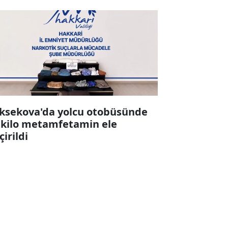
ksekova'da yolcu otobüsünde
 kilo metamfetamin ele
çirildi