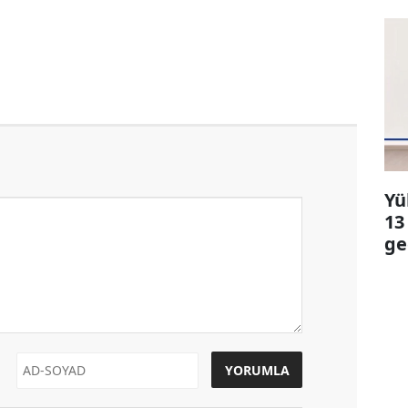
Yü
13
ge