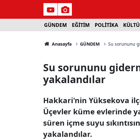
GÜNDEM
EĞİTİM
POLİTİKA
KÜLTÜ
Anasayfa
GÜNDEM
Su sorununu gi
Su sorununu giderm
yakalandılar
Hakkari'nin Yüksekova ilçe
Üçevler küme evlerinde ya
süren içme suyu sıkıntısı
yakalandılar.