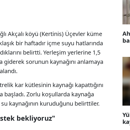
Ah
ğlı Akçalı köyü (Kertinis) Üçevler küme
ba
laşık bir haftadır içme suyu hatlarında
klarını belirtti. Yerleşim yerlerine 1,5
na giderek sorunun kaynağını anlamaya
kalandı.
relik kar kütlesinin kaynağı kapattığını
a başladı. Zorlu koşullarda kaynağa
i, su kaynağının kuruduğunu belirttiler.
Yü
estek bekliyoruz"
ka