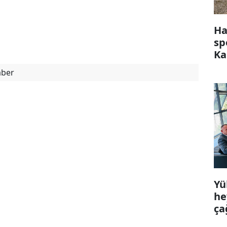
Ha
sp
Ka
aber
Yü
he
ça