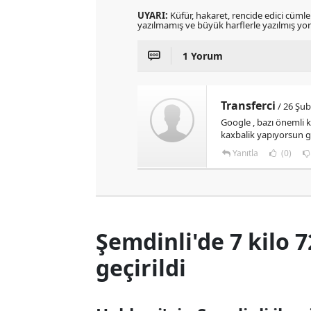
UYARI:
Küfür, hakaret, rencide edici cümlele
yazılmamış ve büyük harflerle yazılmış y
1 Yorum
Transferci
/ 26 Şub
Google , bazı önemli 
kaxbalik yapıyorsun 
Yanıtla
(0)
Şemdinli'de 7 kilo 
geçirildi