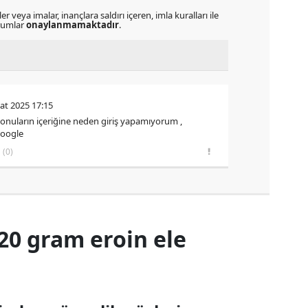
r veya imalar, inançlara saldırı içeren, imla kuralları ile
orumlar
onaylanmamaktadır
.
at 2025 17:15
konuların içeriğine neden giriş yapamıyorum ,
google
(0)
720 gram eroin ele