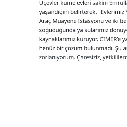
Üçevler küme evleri sakini Emrulla
yaşandığını belirterek, "Evlerimi
Araç Muayene İstasyonu ve iki ben
soğuduğunda ya sularımız donuy
kaynaklarımız kuruyor. CİMER’e ya
henüz bir çözüm bulunmadı. Şu an 
zorlanıyorum. Çaresiziz, yetkilile