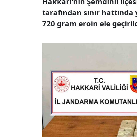
Hakkari'nin Şemdinli ilçe
tarafından sınır hattında 
720 gram eroin ele geçirild