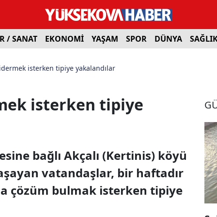
R / SANAT
EKONOMİ
YAŞAM
SPOR
DÜNYA
SAĞLI
dermek isterken tipiye yakalandılar
ek isterken tipiye
G
sine bağlı Akçalı (Kertinis) köyü
şayan vatandaşlar, bir haftadır
na çözüm bulmak isterken tipiye