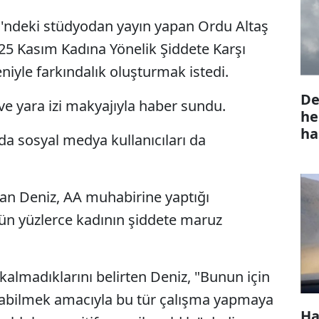
si'ndeki stüdyodan yayın yapan Ordu Altaş
 25 Kasım Kadına Yönelik Şiddete Karşı
iyle farkındalık oluşturmak istedi.
De
ve yara izi makyajıyla haber sundu.
he
ha
nda sosyal medya kullanıcıları da
n Deniz, AA muhabirine yaptığı
ün yüzlerce kadının şiddete maruz
almadıklarını belirten Deniz, "Bunun için
tabilmek amacıyla bu tür çalışma yapmaya
Ha