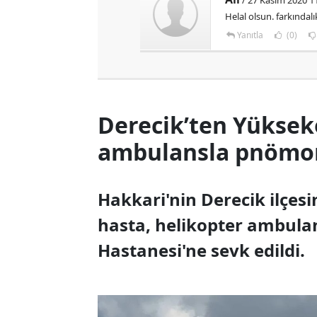
/ 27 Kasım 2020 1
Helal olsun. farkındalı
Yanıtla
(0)
Derecik’ten Yüksek
ambulansla pnömoni
Hakkari'nin Derecik ilçes
hasta, helikopter ambula
Hastanesi'ne sevk edildi.