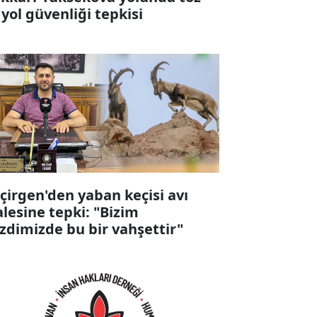
 yol güvenliği tepkisi
çirgen'den yaban keçisi avı
alesine tepki: "Bizim
zdimizde bu bir vahşettir"