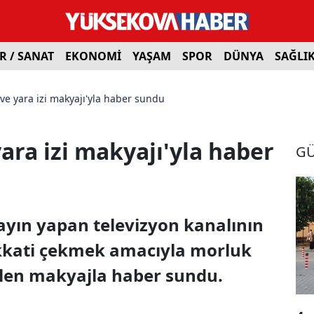
R / SANAT
EKONOMİ
YAŞAM
SPOR
DÜNYA
SAĞLI
 ve yara izi makyajı'yla haber sundu
yara izi makyajı'yla haber
G
yın yapan televizyon kanalının
ikkati çekmek amacıyla morluk
ilen makyajla haber sundu.