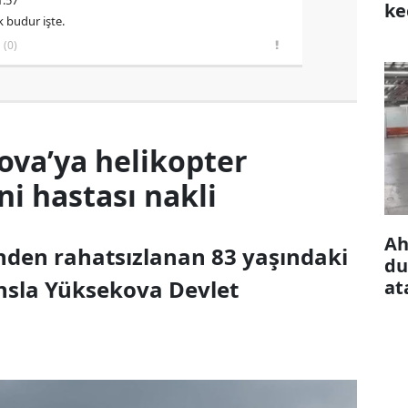
1:57
ke
k budur işte.
çı
(0)
ova’ya helikopter
 hastası nakli
Ah
inden rahatsızlanan 83 yaşındaki
du
nsla Yüksekova Devlet
at