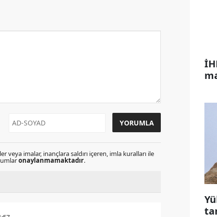
İH
ma
r veya imalar, inançlara saldırı içeren, imla kuralları ile
orumlar
onaylanmamaktadır
.
Yü
ta