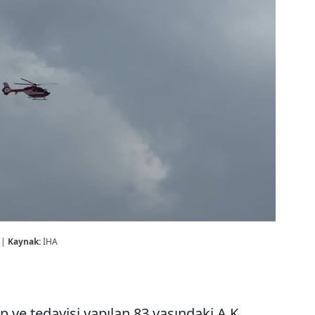
 |
Kaynak:
İHA
 ve tedavisi yapılan 83 yaşındaki A.K.,