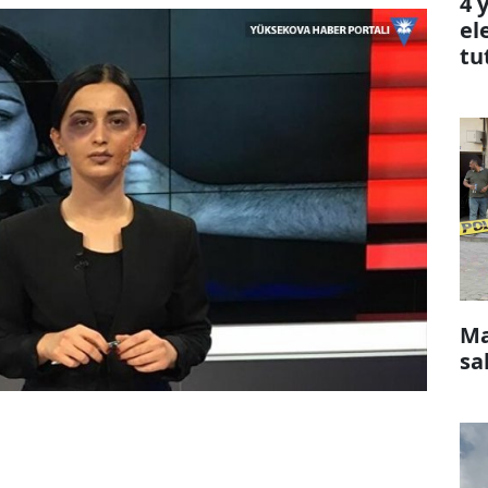
4 
el
tu
Ma
sa