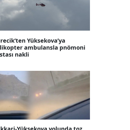
recik’ten Yüksekova’ya
likopter ambulansla pnömoni
stası nakli
kkari-Yüksekova yolunda toz