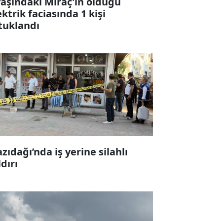
yaşındaki Miraç'ın öldüğü
ektrik faciasında 1 kişi
tuklandı
zıdağı’nda iş yerine silahlı
ldırı