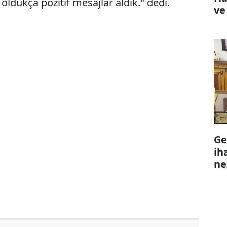
 oldukça pozitif mesajlar aldık." dedi.
ve
Ge
ih
ne