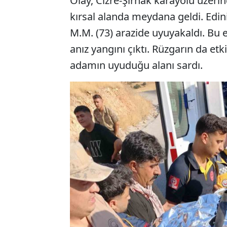
Olay, Cizre-Şırnak karayolu üzerin
kırsal alanda meydana geldi. Edin
M.M. (73) arazide uyuyakaldı. Bu
anız yangını çıktı. Rüzgarın da etk
adamın uyuduğu alanı sardı.