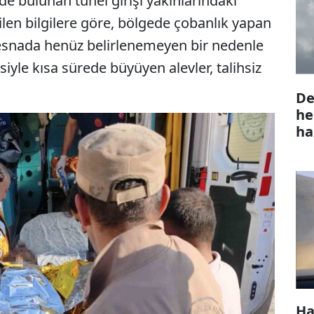
de bulunan tünel girişi yakınlarındaki
ilen bilgilere göre, bölgede çobanlık yapan
 esnada henüz belirlenemeyen bir nedenle
isiyle kısa sürede büyüyen alevler, talihsiz
De
he
ha
Ha