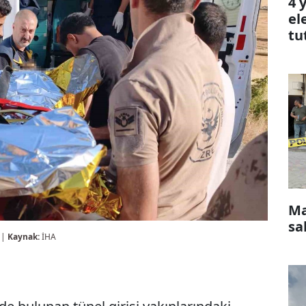
4 
el
tu
Ma
sa
 |
Kaynak:
İHA