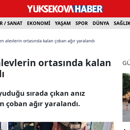
R / SANAT
EKONOMİ
YAŞAM
SPOR
DÜNYA
SAĞLI
en alevlerin ortasında kalan çoban ağır yaralandı
levlerin ortasında kalan
G
ı
uyuduğu sırada çıkan anız
n çoban ağır yaralandı.