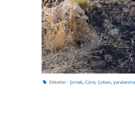
,
,
,
Etiketler :
Şırnak
Cizre
Çoban
yaralanm