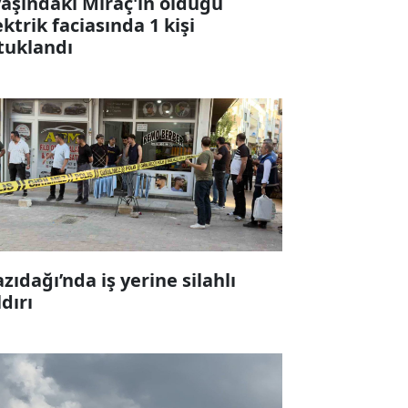
yaşındaki Miraç'ın öldüğü
ektrik faciasında 1 kişi
tuklandı
zıdağı’nda iş yerine silahlı
ldırı