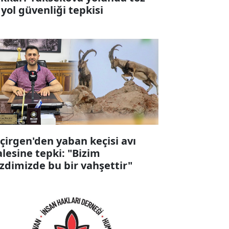
 yol güvenliği tepkisi
çirgen'den yaban keçisi avı
alesine tepki: "Bizim
zdimizde bu bir vahşettir"