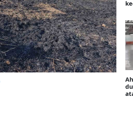
ke
çı
Ah
a
du
at