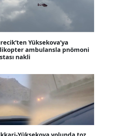
recik’ten Yüksekova’ya
likopter ambulansla pnömoni
stası nakli
kkari-Yüksekova yolunda toz