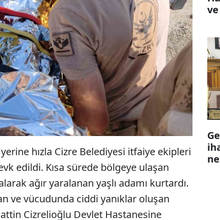
ve
Ge
ih
yerine hızla Cizre Belediyesi itfaiye ekipleri
ne
evk edildi. Kısa sürede bölgeye ulaşan
 dalarak ağır yaralanan yaşlı adamı kurtardı.
ılan ve vücudunda ciddi yanıklar oluşan
attin Cizrelioğlu Devlet Hastanesine