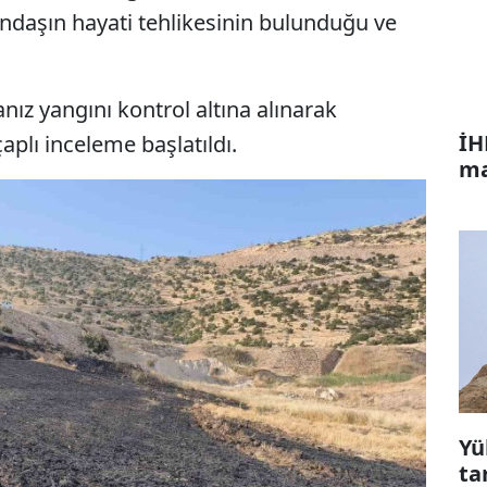
atandaşın hayati tehlikesinin bulunduğu ve
nız yangını kontrol altına alınarak
İH
çaplı inceleme başlatıldı.
ma
Yü
ta