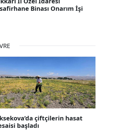
kkari İl Özel İdaresi
safirhane Binası Onarım İşi
VRE
ksekova’da çiftçilerin hasat
saisi başladı