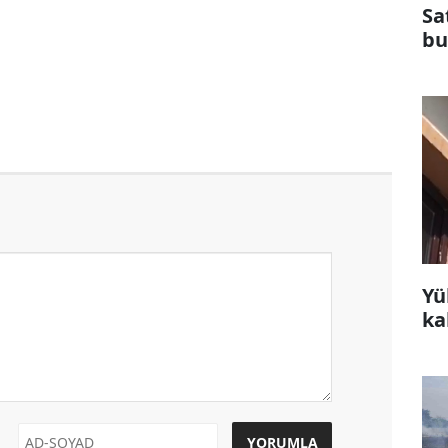
Sa
bu
Yü
ka