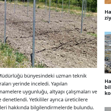
Ha
zi
l Müdürlüğü bünyesindeki uzman teknik
Ha
ları yerinde inceledi. Yapılan
bi
tnamelere uygunluğu, altyapı çalışmaları ve
ko
 denetlendi. Yetkililer ayrıca üreticilere
kleri hakkında bilgilendirmelerde bulundu.