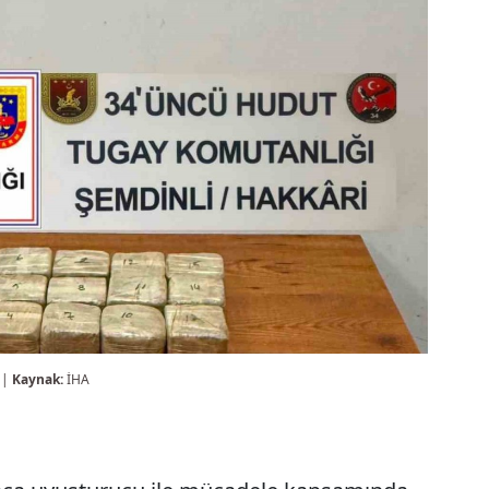
 |
Kaynak:
İHA