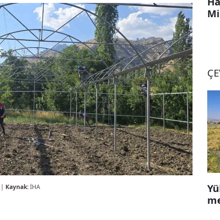
Ha
Mi
ÇE
Yü
 |
Kaynak:
İHA
me