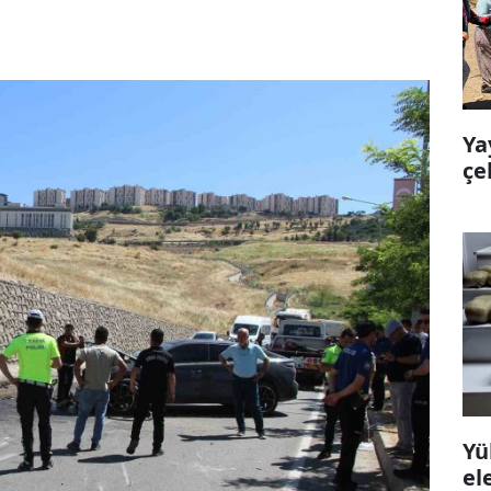
Ya
çe
Yü
el