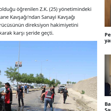
 olduğu öğrenilen Z.K. (25) yönetimindeki
tane Kavşağı'ndan Sanayi Kavşağı
ürücüsünün direksiyon hakimiyetini
rak karşı şeride geçti.
Pe
ya
Ba
Sa