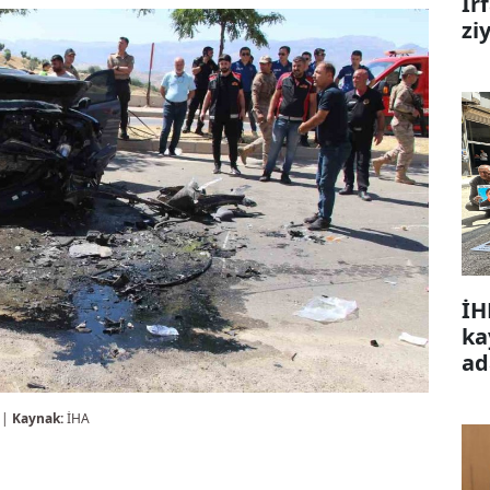
İr
zi
İH
ka
ad
 |
Kaynak:
İHA