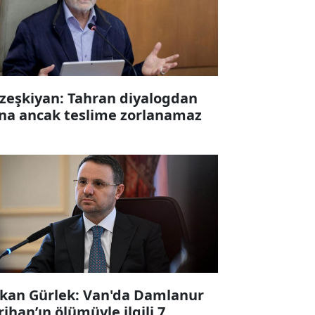
zeşkiyan: Tahran diyalogdan
na ancak teslime zorlanamaz
kan Gürlek: Van'da Damlanur
rihan’ın ölümüyle ilgili 7