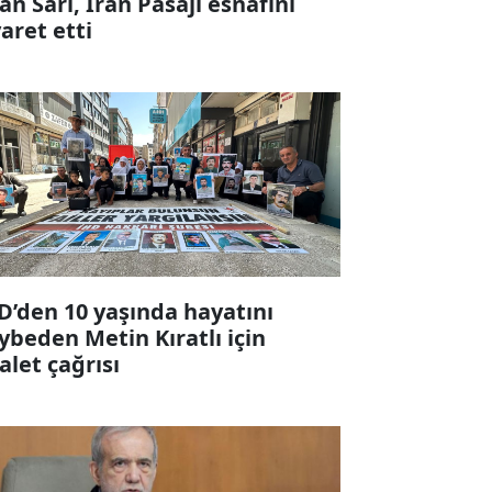
fan Sarı, İran Pasajı esnafını
yaret etti
D’den 10 yaşında hayatını
ybeden Metin Kıratlı için
alet çağrısı