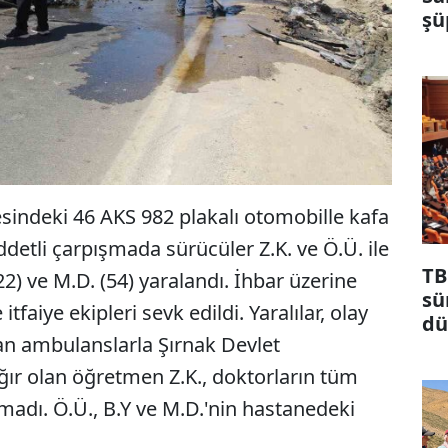
şü
esindeki 46 AKS 982 plakalı otomobille kafa
detli çarpışmada sürücüler Z.K. ve Ö.Ü. ile
TB
22) ve M.D. (54) yaralandı. İhbar üzerine
sü
 itfaiye ekipleri sevk edildi. Yaralılar, olay
dü
an ambulanslarla Şırnak Devlet
ma
ğır olan öğretmen Z.K., doktorların tüm
adı. Ö.Ü., B.Y ve M.D.'nin hastanedeki