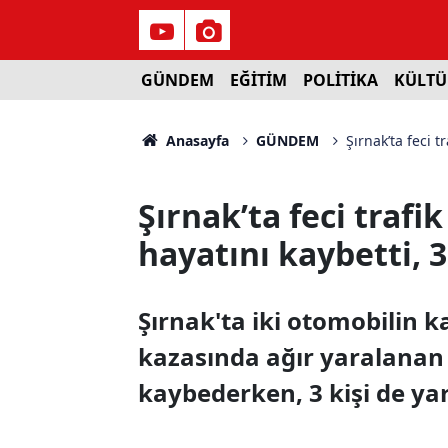
GÜNDEM
EĞİTİM
POLİTİKA
KÜLTÜ
Anasayfa
GÜNDEM
Şırnak’ta feci t
Şırnak’ta feci traf
hayatını kaybetti, 3
Şırnak'ta iki otomobilin ka
kazasında ağır yaralanan
kaybederken, 3 kişi de ya