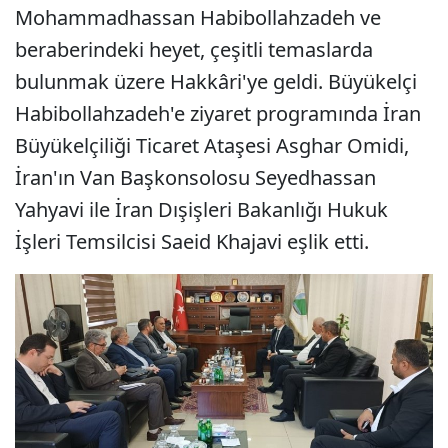
Mohammadhassan Habibollahzadeh ve
beraberindeki heyet, çeşitli temaslarda
bulunmak üzere Hakkâri'ye geldi. Büyükelçi
Habibollahzadeh'e ziyaret programında İran
Büyükelçiliği Ticaret Ataşesi Asghar Omidi,
İran'ın Van Başkonsolosu Seyedhassan
Yahyavi ile İran Dışişleri Bakanlığı Hukuk
İşleri Temsilcisi Saeid Khajavi eşlik etti.