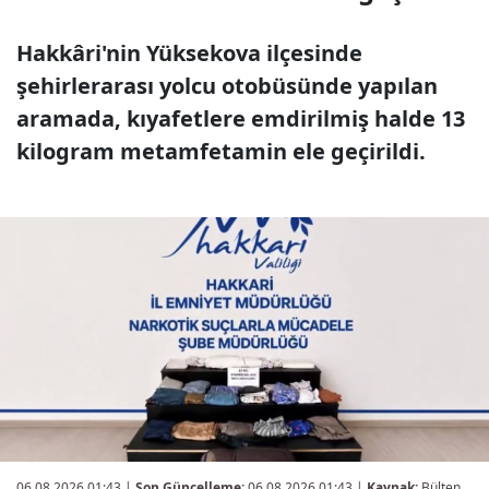
Hakkâri'nin Yüksekova ilçesinde
şehirlerarası yolcu otobüsünde yapılan
aramada, kıyafetlere emdirilmiş halde 13
kilogram metamfetamin ele geçirildi.
06.08.2026 01:43
|
Son Güncelleme:
06.08.2026 01:43 |
Kaynak:
Bülten