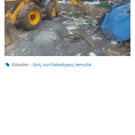
,
,
Etiketler :
Siirt
siirt belediyesi
temizlik