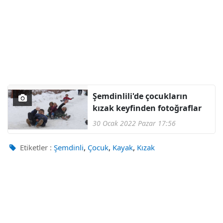
Şemdinlili'de çocukların
kızak keyfinden fotoğraflar
30 Ocak 2022 Pazar 17:56
,
,
,
Etiketler :
Şemdinli
Çocuk
Kayak
Kızak