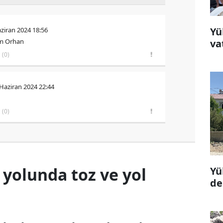
Yü
ziran 2024 18:56
va
im Orhan
(0)
 Haziran 2024 22:44
(0)
yolunda toz ve yol
Yü
de