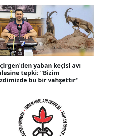
çirgen'den yaban keçisi avı
alesine tepki: "Bizim
zdimizde bu bir vahşettir"