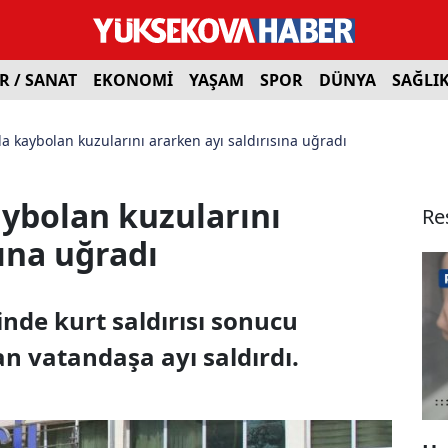
R / SANAT
EKONOMİ
YAŞAM
SPOR
DÜNYA
SAĞLI
da kaybolan kuzularını ararken ayı saldırısına uğradı
aybolan kuzularını
Re
sına uğradı
inde kurt saldırısı sonucu
n vatandaşa ayı saldırdı.