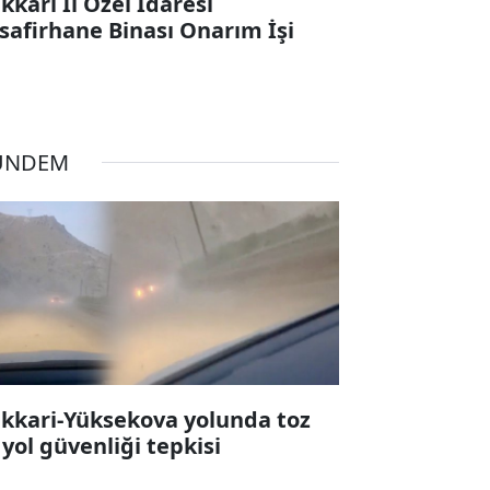
kkari İl Özel İdaresi
safirhane Binası Onarım İşi
ÜNDEM
kkari-Yüksekova yolunda toz
 yol güvenliği tepkisi