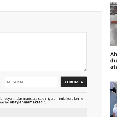
Ah
du
at
r veya imalar, inançlara saldırı içeren, imla kuralları ile
orumlar
onaylanmamaktadır
.