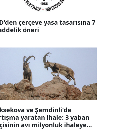
D'den çerçeve yasa tasarısına 7
ddelik öneri
ksekova ve Şemdinli'de
rtışma yaratan ihale: 3 yaban
çisinin avı milyonluk ihaleye
karıldı