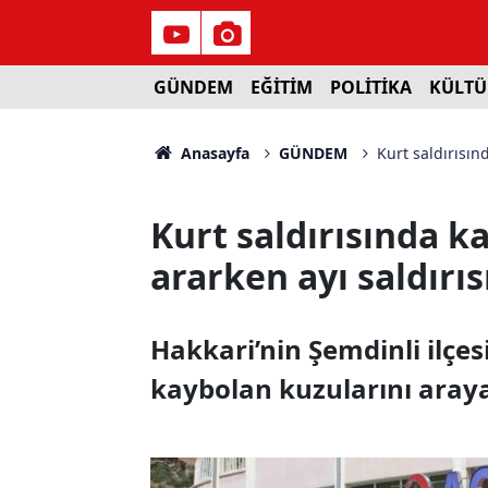
GÜNDEM
EĞİTİM
POLİTİKA
KÜLTÜ
Anasayfa
GÜNDEM
Kurt saldırısın
Kurt saldırısında k
ararken ayı saldırı
Hakkari’nin Şemdinli ilçes
kaybolan kuzularını araya