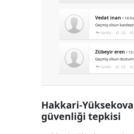
Vedat inan
/ 14 Ha
Geçmiş olsun kardeş
Yanıtla
(0)
Zübeyir eren
/ 13
Geçmiş olsun dostum
Yanıtla
(0)
Hakkari-Yüksekova 
güvenliği tepkisi