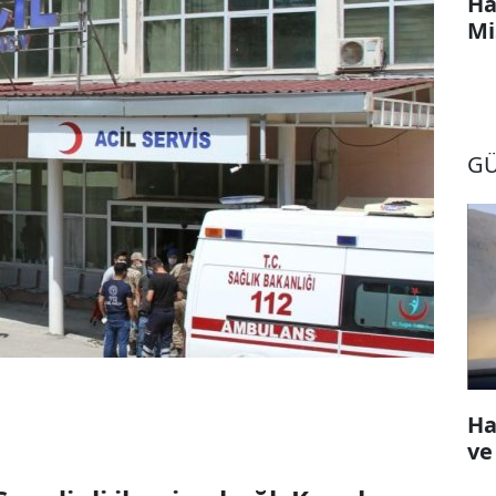
Ha
Mi
G
Ha
ve