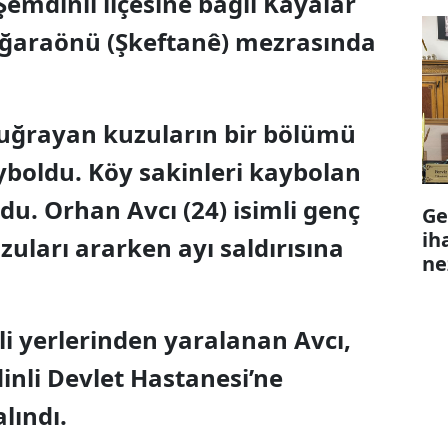
 Şemdinli ilçesine bağlı Kayalar
ağaraönü (Şkeftanê) mezrasında
 uğrayan kuzuların bir bölümü
yboldu. Köy sakinleri kaybolan
u. Orhan Avcı (24) isimli genç
Ge
ih
uları ararken ayı saldırısına
ne
li yerlerinden yaralanan Avcı,
inli Devlet Hastanesi’ne
alındı.