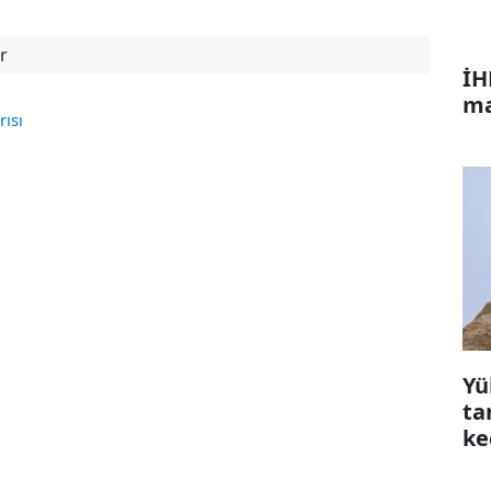
r
İH
ma
rısı
Yü
ta
ke
çı