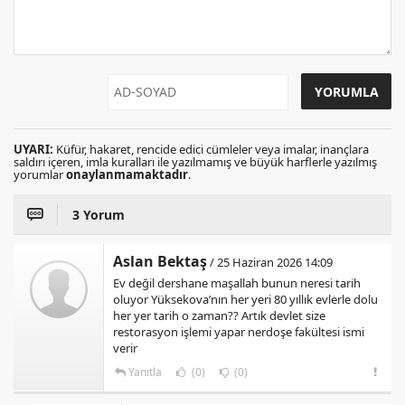
UYARI:
Küfür, hakaret, rencide edici cümleler veya imalar, inançlara
saldırı içeren, imla kuralları ile yazılmamış ve büyük harflerle yazılmış
yorumlar
onaylanmamaktadır
.
3 Yorum
Aslan Bektaş
/ 25 Haziran 2026 14:09
Ev değil dershane maşallah bunun neresi tarih
oluyor Yüksekova’nın her yeri 80 yıllık evlerle dolu
her yer tarih o zaman?? Artık devlet size
restorasyon işlemi yapar nerdoşe fakültesi ismi
verir
Yanıtla
(0)
(0)