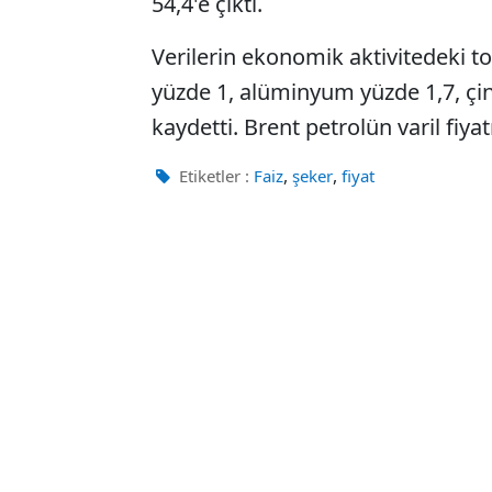
54,4'e çıktı.
Verilerin ekonomik aktivitedeki t
yüzde 1, alüminyum yüzde 1,7, çink
kaydetti. Brent petrolün varil fiyat
,
,
Etiketler :
Faiz
şeker
fiyat