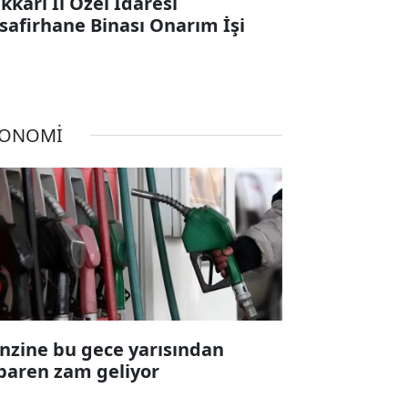
kkari İl Özel İdaresi
safirhane Binası Onarım İşi
KONOMİ
nzine bu gece yarısından
ibaren zam geliyor