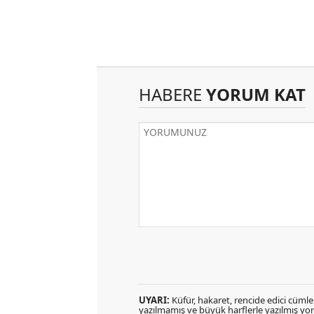
HABERE
YORUM KAT
UYARI:
Küfür, hakaret, rencide edici cümlele
yazılmamış ve büyük harflerle yazılmış y