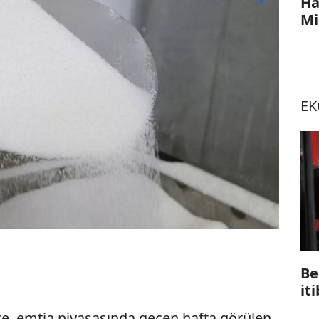
Ha
Mi
E
Be
it
e, emtia piyasasında geçen hafta görülen