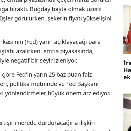
klığa bıraktı. Buğday başta olmak üzere
şler görülürken, şekerin fiyatı yükselişini
kası'nın (Fed) yarın açıklayacağı para
 iştahı azalırken, emtia piyasasında,
e negatif bir seyir izleniyor.
İr
Ha
 göre Fed'in yarın 25 baz puan faiz
ek
ken, politika metninde ve Fed Başkanı
ki yönlendirmeler büyük önem arz ediyor.
 artışını nerede durduracağına ilişkin