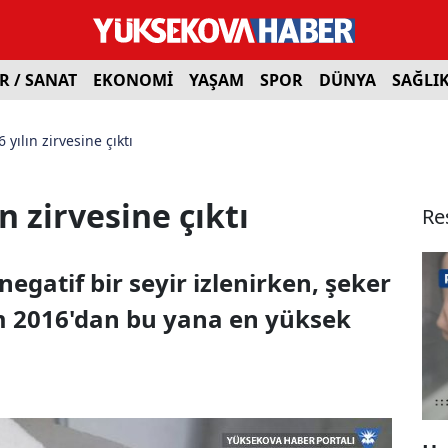
R / SANAT
EKONOMİ
YAŞAM
SPOR
DÜNYA
SAĞLI
6 yılın zirvesine çıktı
ın zirvesine çıktı
Re
gatif bir seyir izlenirken, şeker
ım 2016'dan bu yana en yüksek