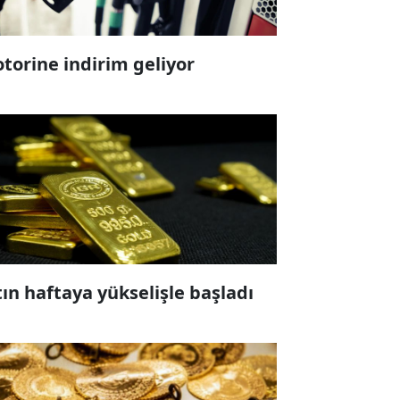
torine indirim geliyor
tın haftaya yükselişle başladı