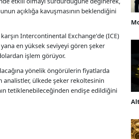
zerinde etkili olmayı sürdürdüğüne değinerek,
nunun açıklığa kavuşmasının beklendiğini
Mo
 karşın Intercontinental Exchange'de (ICE)
 yana en yüksek seviyeyi gören şeker
4 dolardan işlem görüyor.
lacağına yönelik öngörülerin fiyatlarda
analistler, ülkede şeker rekoltesinin
ın tetiklenebileceğinden endişe edildiğini
Al