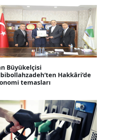
an Büyükelçisi
bibollahzadeh’ten Hakkâri’de
onomi temasları