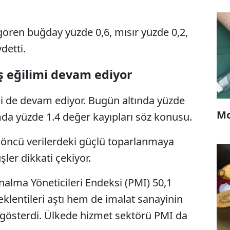
gören buğday yüzde 0,6, mısır yüzde 0,2,
detti.
ş eğilimi devam ediyor
mi de devam ediyor. Bugün altında yüzde
Mo
da yüzde 1.4 değer kayıpları söz konusu.
n öncü verilerdeki güçlü toparlanmaya
ler dikkati çekiyor.
nalma Yöneticileri Endeksi (PMI) 50,1
lentileri aştı hem de imalat sanayinin
 gösterdi. Ülkede hizmet sektörü PMI da