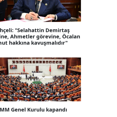
hçeli: "Selahattin Demirtaş
ine, Ahmetler görevine, Öcalan
ut hakkına kavuşmalıdır"
MM Genel Kurulu kapandı