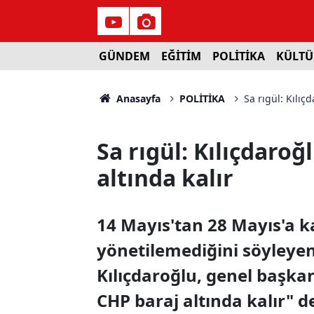
GÜNDEM
EĞİTİM
POLİTİKA
KÜLTÜ
Anasayfa
POLİTİKA
Sa rıgül: Kılıç
Sa rıgül: Kılıçdaroğ
altında kalır
14 Mayıs'tan 28 Mayıs'a k
yönetilemediğini söyleyen
Kılıçdaroğlu, genel başkan
CHP baraj altında kalır" d