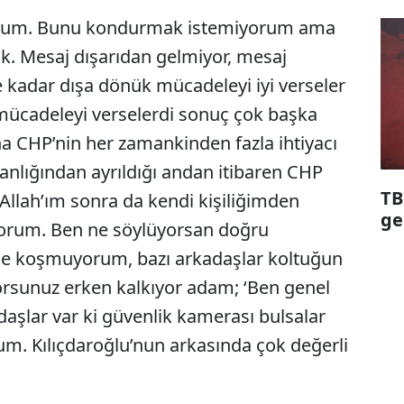
orum. Bunu kondurmak istemiyorum ama
tık. Mesaj dışarıdan gelmiyor, mesaj
le kadar dışa dönük mücadeleyi iyi verseler
 mücadeleyi verselerdi sonuç çok başka
na CHP’nin her zamankinden fazla ihtiyacı
kanlığından ayrıldığı andan itibaren CHP
TB
 Allah’ım sonra da kendi kişiliğimden
ge
yorum. Ben ne söylüyorsan doğru
e koşmuyorum, bazı arkadaşlar koltuğun
orsunuz erken kalkıyor adam; ‘Ben genel
daşlar var ki güvenlik kamerası bulsalar
m. Kılıçdaroğlu’nun arkasında çok değerli