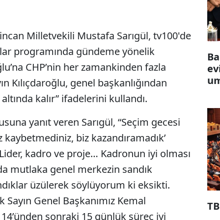
ncan Milletvekili Mustafa Sarıgül, tv100'de
Açılar programında gündeme yönelik
Ba
ğlu’na CHP’nin her zamankinden fazla
ev
um
yın Kılıçdaroğlu, genel başkanlığından
ltında kalır” ifadelerini kullandı.
usuna yanıt veren Sarıgül, “Seçim gecesi
iz kaybetmediniz, biz kazandıramadık’
Lider, kadro ve proje… Kadronun iyi olması
nda mutlaka genel merkezin sandık
dıklar üzülerek söylüyorum ki eksikti.
ük Sayın Genel Başkanımız Kemal
TB
 14’ünden sonraki 15 günlük süreç iyi