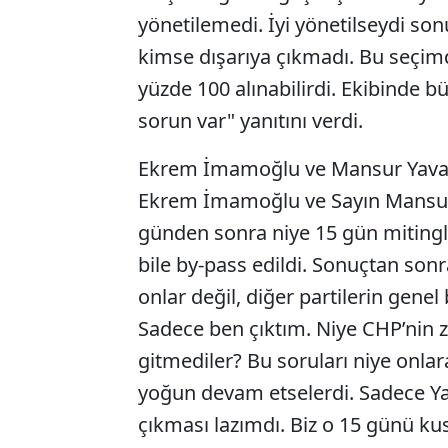
yönetilemedi. İyi yönetilseydi son
kimse dışarıya çıkmadı. Bu seçimd
yüzde 100 alınabilirdi. Ekibinde b
sorun var" yanıtını verdi.
Ekrem İmamoğlu ve Mansur Yavaş'ı
Ekrem İmamoğlu ve Sayın Mansur Ya
günden sonra niye 15 gün mitingl
bile by-pass edildi. Sonuçtan so
onlar değil, diğer partilerin gene
Sadece ben çıktım. Niye CHP’nin z
gitmediler? Bu soruları niye onl
yoğun devam etselerdi. Sadece Ya
çıkması lazımdı. Biz o 15 günü k