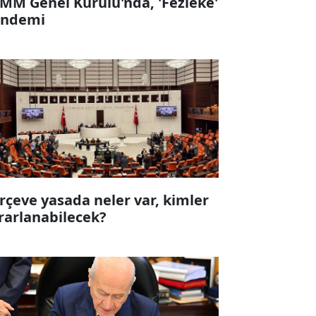
MM Genel Kurulu'nda, 'Fezleke'
ndemi
rçeve yasada neler var, kimler
rarlanabilecek?