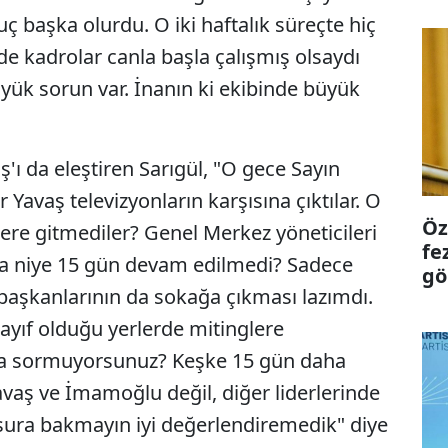
uç başka olurdu. O iki haftalık süreçte hiç
e kadrolar canla başla çalışmış olsaydı
üyük sorun var. İnanın ki ekibinde büyük
 da eleştiren Sarıgül, "O gece Sayın
vaş televizyonların karşısına çıktılar. O
Öz
ere gitmediler? Genel Merkez yöneticileri
fe
nra niye 15 gün devam edilmedi? Sadece
gö
l başkanlarının da sokağa çıkması lazımdı.
ayıf olduğu yerlerde mitinglere
ara sormuyorsunuz? Keşke 15 gün daha
vaş ve İmamoğlu değil, diğer liderlerinde
usura bakmayın iyi değerlendiremedik" diye