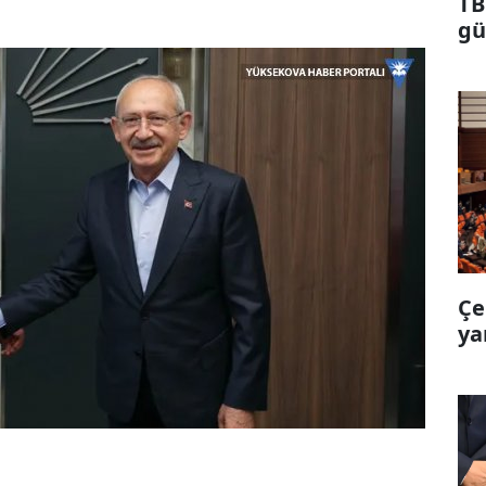
TB
gü
Çe
ya