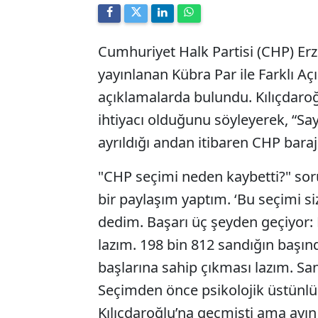
Cumhuriyet Halk Partisi (CHP) Erzi
yayınlanan Kübra Par ile Farklı 
açıklamalarda bulundu. Kılıçdaro
ihtiyacı olduğunu söyleyerek, “Sa
ayrıldığı andan itibaren CHP baraj a
"CHP seçimi neden kaybetti?" sor
bir paylaşım yaptım. ‘Bu seçimi s
dedim. Başarı üç şeyden geçiyor: 
lazım. 198 bin 812 sandığın başı
başlarına sahip çıkması lazım. San
Seçimden önce psikolojik üstünl
Kılıçdaroğlu’na geçmişti ama ayın