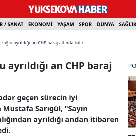
R / SANAT
EKONOMİ
YAŞAM
SPOR
DÜNYA
SAĞLI
daroğlu ayrıldığı an CHP baraj altında kalır
lu ayrıldığı an CHP baraj
PO
adar geçen sürecin iyi
 Mustafa Sarıgül, "Sayın
lığından ayrıldığı andan itibaren
edi.