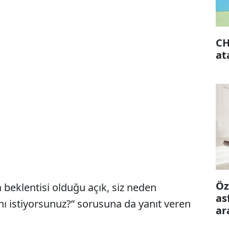
CH
at
Öz
 beklentisi olduğu açık, siz neden
as
ı istiyorsunuz?” sorusuna da yanıt veren
ar
ön