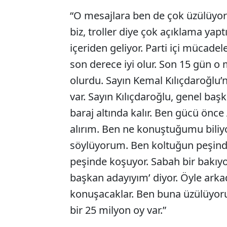
“O mesajlara ben de çok üzülüy
biz, troller diye çok açıklama yap
içeriden geliyor. Parti içi mücade
son derece iyi olur. Son 15 gün o
olurdu. Sayın Kemal Kılıçdaroğlu’
var. Sayın Kılıçdaroğlu, genel baş
baraj altında kalır. Ben gücü önce
alırım. Ben ne konuştuğumu bili
söylüyorum. Ben koltuğun peşind
peşinde koşuyor. Sabah bir bakıy
başkan adayıyım’ diyor. Öyle arka
konuşacaklar. Ben buna üzülüyoru
bir 25 milyon oy var.”