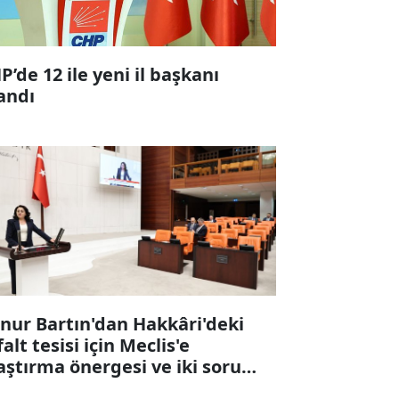
P’de 12 ile yeni il başkanı
andı
nur Bartın'dan Hakkâri'deki
falt tesisi için Meclis'e
aştırma önergesi ve iki soru
ergesi