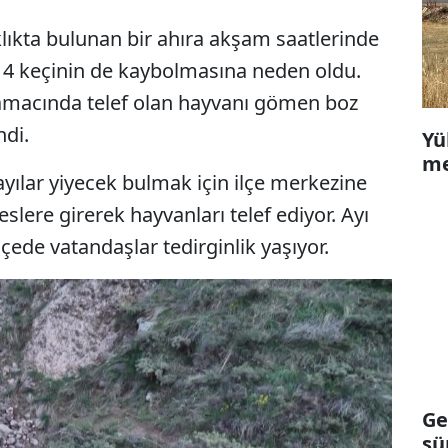
lıkta bulunan bir ahıra akşam saatlerinde
n, 4 keçinin de kaybolmasına neden oldu.
yamacında telef olan hayvanı gömen boz
ndi.
Yü
me
ılar yiyecek bulmak için ilçe merkezine
slere girerek hayvanları telef ediyor. Ayı
ede vatandaşlar tedirginlik yaşıyor.
Ge
sü