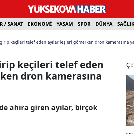
R / SANAT
EKONOMİ
YAŞAM
SPOR
DÜNYA
SAĞLI
irip keçileri telef eden ayılar leşleri gömerken dron kamerasına y
rip keçileri telef eden
ÇE
erken dron kamerasına
e ahıra giren ayılar, birçok