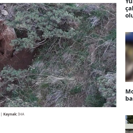
Yü
ça
ol
Mo
ba
 |
Kaynak:
İHA