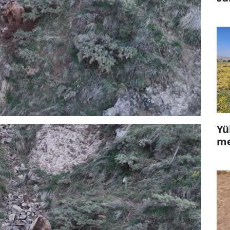
Yü
me