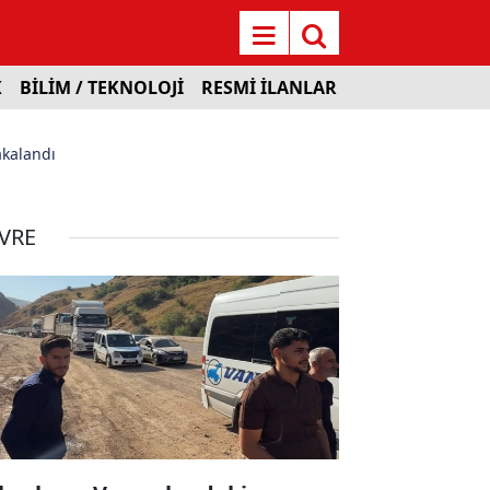
K
BİLİM / TEKNOLOJİ
RESMİ İLANLAR
akalandı
VRE