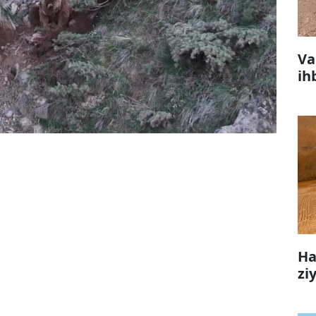
Va
ih
Ha
zi