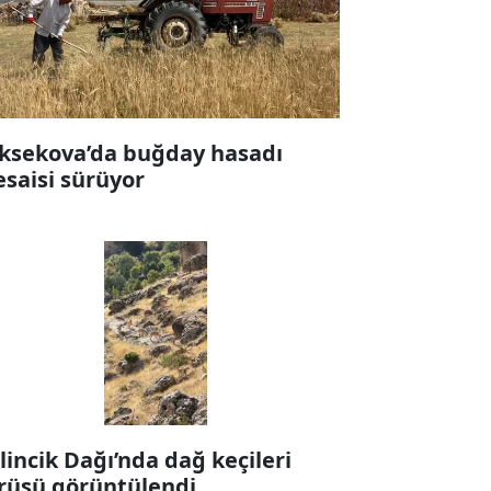
ksekova’da buğday hasadı
saisi sürüyor
lincik Dağı’nda dağ keçileri
rüsü görüntülendi