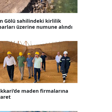
n Gölü sahilindeki kirlilik
barları üzerine numune alındı
kkari’de maden firmalarına
yaret