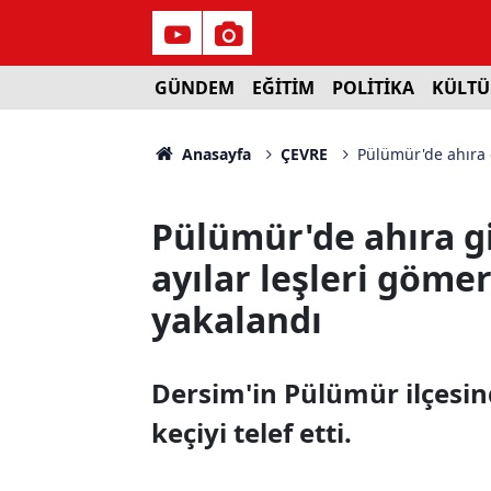
GÜNDEM
EĞİTİM
POLİTİKA
KÜLTÜ
Anasayfa
ÇEVRE
Pülümür'de ahıra g
Pülümür'de ahıra gi
ayılar leşleri göm
yakalandı
Dersim'in Pülümür ilçesind
keçiyi telef etti.