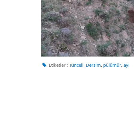
,
,
,
Etiketler :
Tunceli
Dersim
pülümür
ayı