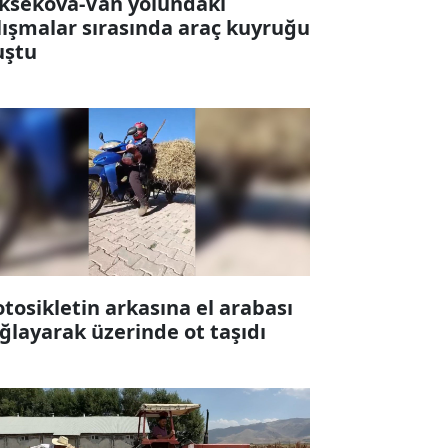
ksekova-Van yolundaki
lışmalar sırasında araç kuyruğu
uştu
tosikletin arkasına el arabası
ğlayarak üzerinde ot taşıdı