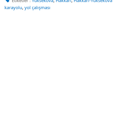
,
,
Etiketler :
Yüksekova
Hakkari
Hakkari-Yüksekova
,
karayolu
yol çalışması