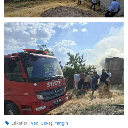
,
,
Etiketler :
Van
Gevaş
Yangın