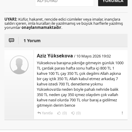
UYARI:
Küfür, hakaret, rencide edici cümleler veya imalar, inançlara
saldırı içeren, imla kuralları ile yazılmamış ve büyük harflerle yazılmış
yorumlar
onaylanmamaktadır
.
1 Yorum
Aziz Yüksekova
/ 10 Mayıs 2026 19:02
Yüksekova barajına pikniğe gitmeyin günlük 1000
TL çardak parası hafta sonu hafta içi 800 TL 1
kahve 100 TL çay 350 TL çok degilmi Allah aşkına
bir çay içtik 350 TL Allah kabul etmez arkadaş 7
kahve istedi 700 TL denetleme yokmu
Yüksekova'da neden böyle pahalı nehride balık
350 TL neden çay 350 içmez olaydım çok vallah
kahve nasıl olurda 700 TL olur baraj a gidilmez
gitmeyin derim bence
Yanıtla
(0)
(0)