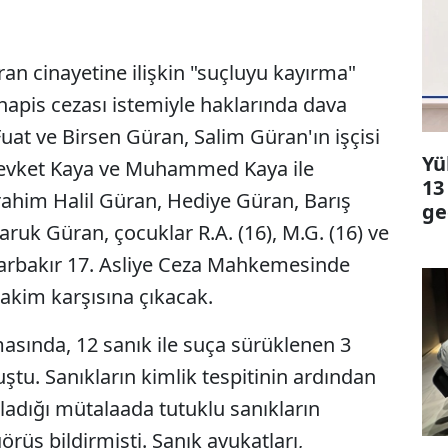
an cinayetine ilişkin "suçluyu kayırma"
hapis cezası istemiyle haklarında dava
Fuat ve Birsen Güran, Salim Güran'ın işçisi
Yü
evket Kaya ve Muhammed Kaya ile
13
rahim Halil Güran, Hediye Güran, Barış
ge
uk Güran, çocuklar R.A. (16), M.G. (16) ve
yarbakır 17. Asliye Ceza Mahkemesinde
akim karşısına çıkacak.
asında, 12 sanık ile suça sürüklenen 3
ştu. Sanıkların kimlik tespitinin ardından
rladığı mütalaada tutuklu sanıkların
üş bildirmişti. Sanık avukatları,