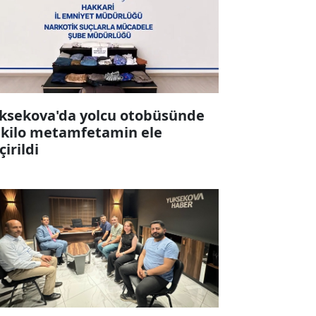
ksekova'da yolcu otobüsünde
 kilo metamfetamin ele
çirildi