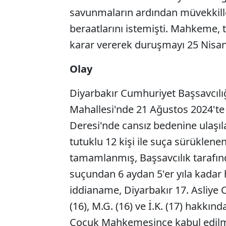
savunmaların ardından müvekkilleri
beraatlarını istemişti. Mahkeme, 
karar vererek duruşmayı 25 Nisan'
Olay
Diyarbakır Cumhuriyet Başsavcılı
Mahallesi'nde 21 Ağustos 2024'te
Deresi'nde cansız bedenine ulaşıla
tutuklu 12 kişi ile suça sürükle
tamamlanmış, Başsavcılık tarafın
suçundan 6 aydan 5'er yıla kadar 
iddianame, Diyarbakır 17. Asliye
(16), M.G. (16) ve İ.K. (17) hakkın
Çocuk Mahkemesince kabul edilmi