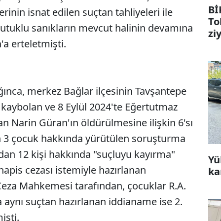
Bİ
nin isnat edilen suçtan tahliyeleri ile
To
tutuklu sanıkların mevcut halinin devamına
zi
a erteletmişti.
ğınca, merkez Bağlar ilçesinin Tavşantepe
 kaybolan ve 8 Eylül 2024'te Eğertutmaz
n Narin Güran'ın öldürülmesine ilişkin 6'sı
nen 3 çocuk hakkında yürütülen soruşturma
dan 12 kişi hakkında "suçluyu kayırma"
Yü
hapis cezası istemiyle hazırlanan
ka
 Ceza Mahkemesi tarafından, çocuklar R.A.
da aynı suçtan hazırlanan iddianame ise 2.
şti.