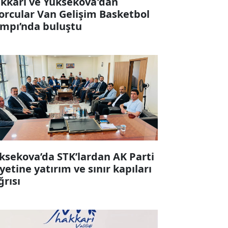
kkari ve Yüksekova'dan
orcular Van Gelişim Basketbol
mpı’nda buluştu
ksekova’da STK’lardan AK Parti
yetine yatırım ve sınır kapıları
ğrısı