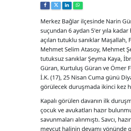
Merkez Bağlar ilçesinde Narin Gür
suçundan 6 aydan 5'er yıla kadar 
açılan tutuklu sanıklar Maşallah, 
Mehmet Selim Atasoy, Mehmet Ş
tutuksuz sanıklar Şeyma Kaya, İb
Güran, Kurtuluş Güran ve Ömer Far
İ.K. (17), 25 Nisan Cuma günü Di
görülecek duruşmada ikinci kez h
Kapalı görülen davanın ilk duruşm
çocuk ve avukatları hazır bulunmu
savunmaları alınmıştı. Savcı, hazı
mevcut halinin devamı yönünde gör