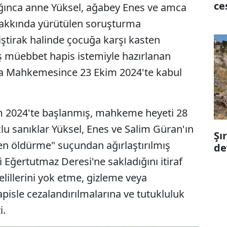
ce
ğınca anne Yüksel, ağabey Enes ve amca
hakkında yürütülen soruşturma
ştirak halinde çocuğa karşı kasten
ş müebbet hapis istemiyle hazırlanan
eza Mahkemesince 23 Ekim 2024'te kabul
ım 2024'te başlanmış, mahkeme heyeti 28
lu sanıklar Yüksel, Enes ve Salim Güran'ın
Şı
ten öldürme" suçundan ağırlaştırılmış
de
 Eğertutmaz Deresi'ne sakladığını itiraf
lillerini yok etme, gizleme veya
pisle cezalandırılmalarına ve tutukluluk
i.