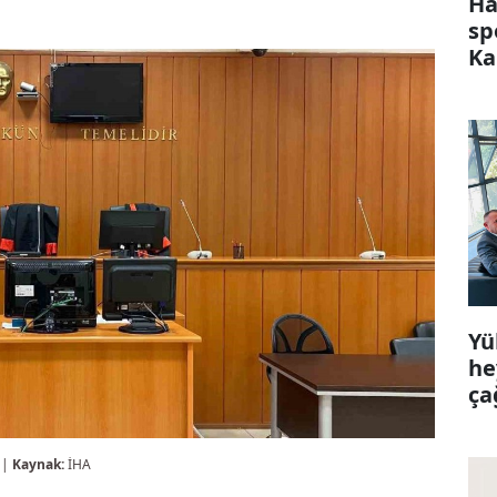
Ha
sp
Ka
Yü
he
ça
 |
Kaynak:
İHA