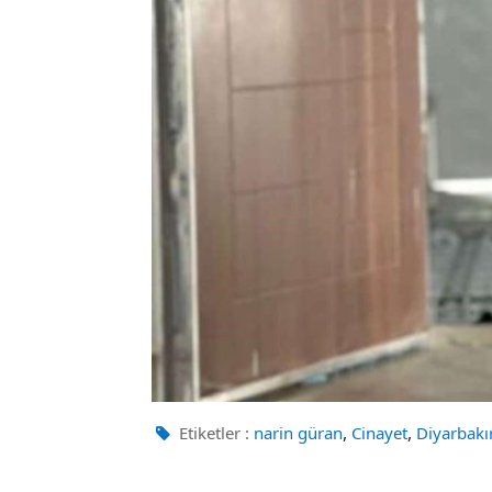
,
,
Etiketler :
narin güran
Cinayet
Diyarbakı