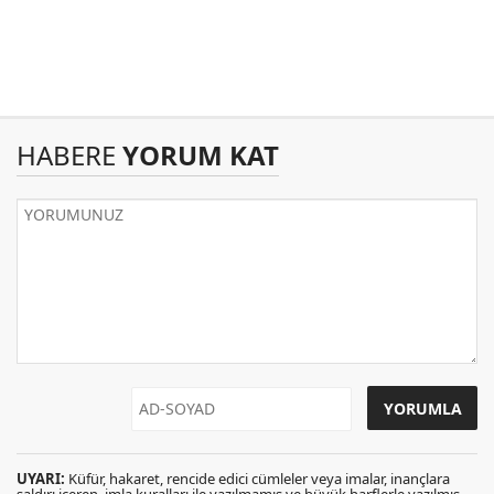
HABERE
YORUM KAT
UYARI:
Küfür, hakaret, rencide edici cümleler veya imalar, inançlara