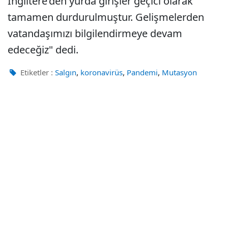
İngiltere’den yurda girişler geçici olarak
tamamen durdurulmuştur. Gelişmelerden
vatandaşımızı bilgilendirmeye devam
edeceğiz" dedi.
,
,
,
Etiketler :
Salgın
koronavirüs
Pandemi
Mutasyon