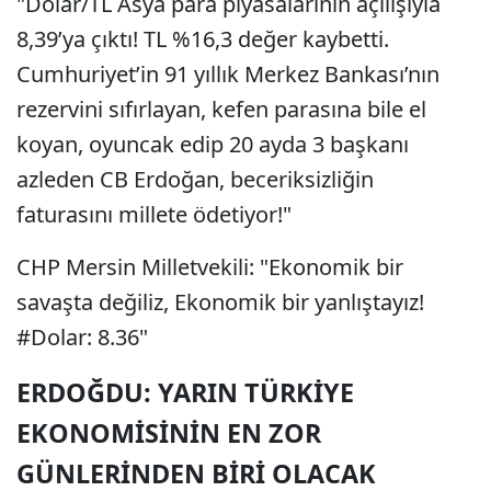
"Dolar/TL Asya para piyasalarının açılışıyla
8,39’ya çıktı! TL %16,3 değer kaybetti.
Cumhuriyet’in 91 yıllık Merkez Bankası’nın
rezervini sıfırlayan, kefen parasına bile el
koyan, oyuncak edip 20 ayda 3 başkanı
azleden CB Erdoğan, beceriksizliğin
faturasını millete ödetiyor!"
CHP Mersin Milletvekili: "Ekonomik bir
savaşta değiliz, Ekonomik bir yanlıştayız!
#Dolar: 8.36"
ERDOĞDU: YARIN TÜRKİYE
EKONOMİSİNİN EN ZOR
GÜNLERİNDEN BİRİ OLACAK