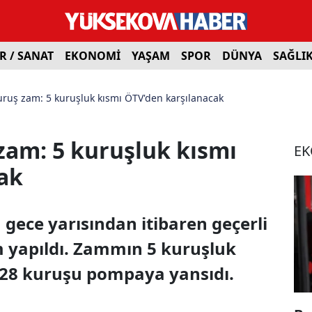
R / SANAT
EKONOMİ
YAŞAM
SPOR
DÜNYA
SAĞLI
uruş zam: 5 kuruşluk kısmı ÖTV'den karşılanacak
zam: 5 kuruşluk kısmı
E
ak
u gece yarısından itibaren geçerli
 yapıldı. Zammın 5 kuruşluk
, 28 kuruşu pompaya yansıdı.