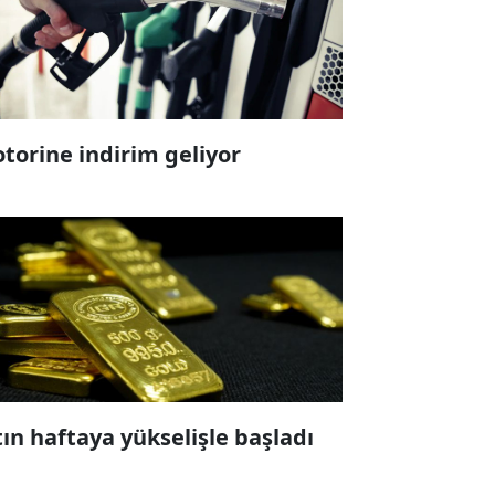
torine indirim geliyor
tın haftaya yükselişle başladı