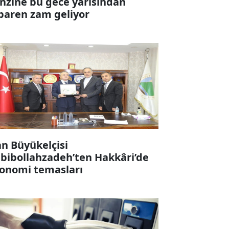
nzine bu gece yarısından
ibaren zam geliyor
an Büyükelçisi
bibollahzadeh’ten Hakkâri’de
onomi temasları