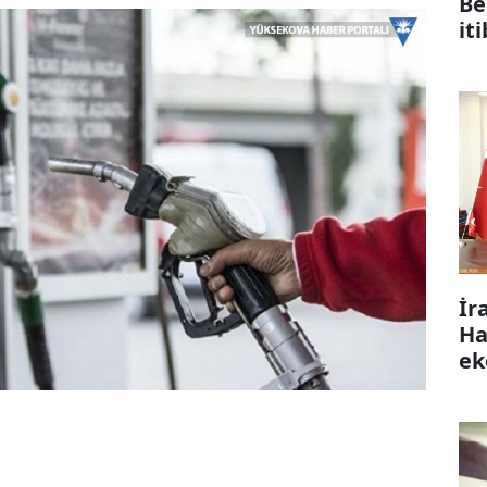
Be
it
İr
Ha
ek