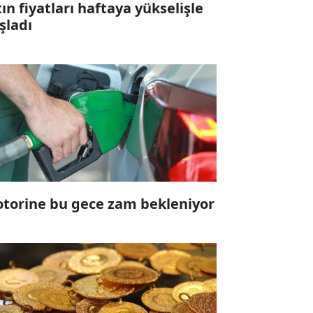
tın fiyatları haftaya yükselişle
şladı
torine bu gece zam bekleniyor