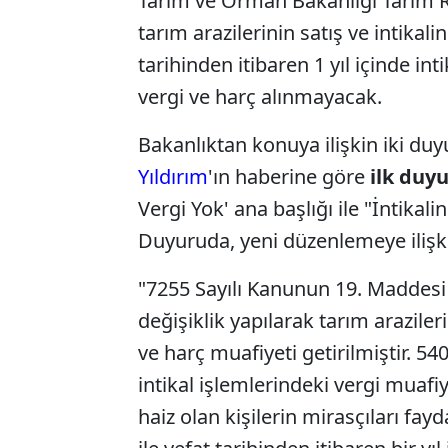
Tarım ve Orman Bakanlığı Tarım 
tarım arazilerinin satış ve intikal
tarihinden itibaren 1 yıl içinde in
vergi ve harç alınmayacak.
Bakanlıktan konuya ilişkin iki du
Yıldırım
'ın haberine göre
ilk duyu
Vergi Yok' ana başlığı ile "İntikalini
Duyuruda, yeni düzenlemeye ilişkin
"7255 Sayılı Kanunun 19. Maddesi
değişiklik yapılarak tarım arazileri
ve harç muafiyeti getirilmiştir. 5
intikal işlemlerindeki vergi muafi
haiz olan kişilerin mirasçıları fa