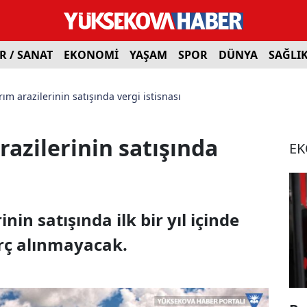
R / SANAT
EKONOMİ
YAŞAM
SPOR
DÜNYA
SAĞLI
ım arazilerinin satışında vergi istisnası
razilerinin satışında
E
nin satışında ilk bir yıl içinde
rç alınmayacak.