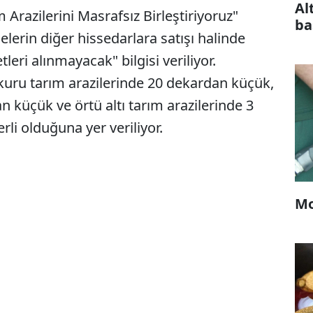
Al
m Arazilerini Masrafsız Birleştiriyoruz"
ba
selerin diğer hissedarlara satışı halinde
eri alınmayacak" bilgisi veriliyor.
uru tarım arazilerinde 20 dekardan küçük,
n küçük ve örtü altı tarım arazilerinde 3
li olduğuna yer veriliyor.
Mo