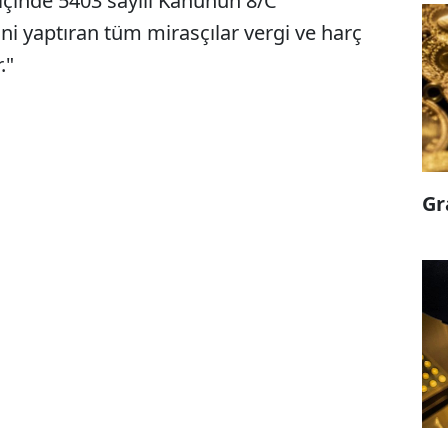
ıl içinde 5403 sayılı Kanunun 8/C
ni yaptıran tüm mirasçılar vergi ve harç
."
Gr