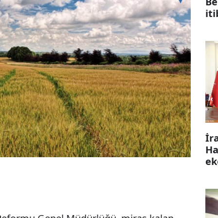
Be
it
İr
Ha
ek