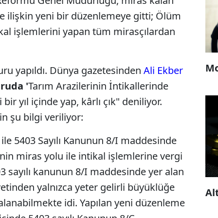
Reformu Genel Müdürlüğü, miras kalan
ine ilişkin yeni bir düzenlemeye gitti; Ölüm
tikal işlemlerini yapan tüm mirasçılardan
Mo
yuru yapıldı. Dünya gazetesinden
Ali Ekber
ruda '
Tarım Arazilerinin İntikallerinde
 bir yıl içinde yap, kârlı çık" deniliyor.
 şu bilgi veriliyor:
 ile 5403 Sayılı Kanunun 8/I maddesinde
nin miras yolu ile intikal işlemlerine vergi
403 sayılı kanunun 8/I maddesinde yer alan
yetinden yalnızca yeter gelirli büyüklüğe
Al
ydalanabilmekte idi. Yapılan yeni düzenleme