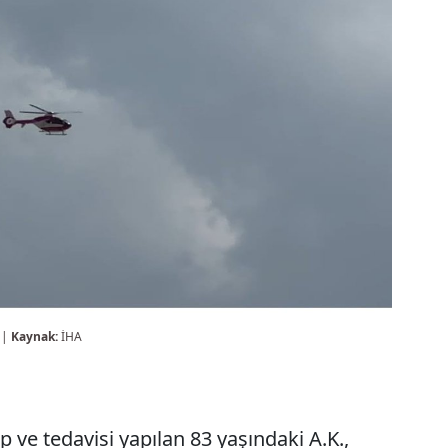
 |
Kaynak:
İHA
 ve tedavisi yapılan 83 yaşındaki A.K.,