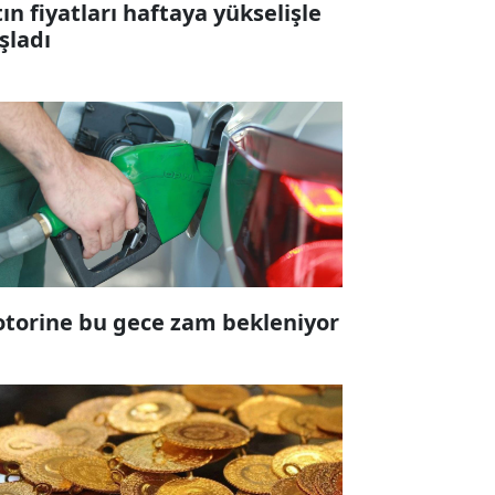
tın fiyatları haftaya yükselişle
şladı
torine bu gece zam bekleniyor