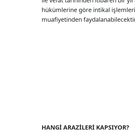
ile vefat tarihinden itibaren bir y
hükümlerine göre intikal işlemleri
muafiyetinden faydalanabilecektir
HANGİ ARAZİLERİ KAPSIYOR?