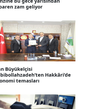
nzine bu gece yarısından
ibaren zam geliyor
an Büyükelçisi
bibollahzadeh’ten Hakkâri’de
onomi temasları