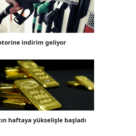
torine indirim geliyor
tın haftaya yükselişle başladı