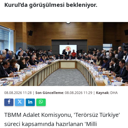
Kurul’da görüşülmesi bekleniyor.
08.08.2026 11:28
|
Son Güncelleme:
08.08.2026 11:29 |
Kaynak:
DHA
TBMM Adalet Komisyonu, 'Terörsüz Türkiye'
süreci kapsamında hazırlanan 'Milli