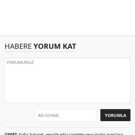
HABERE
YORUM KAT
UYARI:
Küfür, hakaret, rencide edici cümleler veya imalar, inançlara