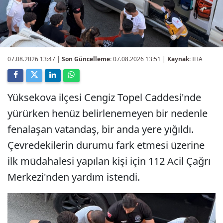
07.08.2026 13:47
|
Son Güncelleme:
07.08.2026 13:51 |
Kaynak:
İHA
Yüksekova ilçesi Cengiz Topel Caddesi'nde
yürürken henüz belirlenemeyen bir nedenle
fenalaşan vatandaş, bir anda yere yığıldı.
Çevredekilerin durumu fark etmesi üzerine
ilk müdahalesi yapılan kişi için 112 Acil Çağrı
Merkezi'nden yardım istendi.