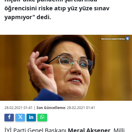
öğrencisini riske atıp yüz yüze sınav
yapmıyor" dedi.
28.02.2021 01:41
|
Son Güncelleme:
28.02.2021 01:41
İYİ Parti Genel Başkanı
Meral Akşener
, Milli