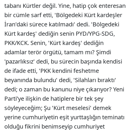
tabanı Kürtler değil. Yine, hatip çok enteresan
bir cümle sarf etti, 'Bölgedeki Kürt kardeşler
İran'daki sürece katılmadı' dedi. 'Bölgedeki
Kürt kardeş' dediğin senin PYD/YPG-SDG,
PKK/KCK. Senin, 'Kürt kardeş' dediğin
adamlar terör örgütü, tamam mı? Şimdi
'pazarlıksız' dedi, bu sürecin başında kendisi
de ifade etti, 'PKK kendini feshetme
beyanında bulundu' dedi, 'Silahları bıraktı'
dedi; o zaman bu kanunu niye çıkarıyor? Yeni
Parti’ye ilişkin de hatiplere bir tek şey
söyleyeceğim; Şu 'Kürt meselesi' demek
yerine cumhuriyetin eşit yurttaşlığın teminatı
olduğu fikrini benimseyip cumhuriyet