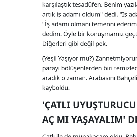
karşılaştık tesadüfen. Benim yazı
artık iş adamı oldum" dedi. "İş a
"İş adamı olmanı temenni eder
dedim. Öyle bir konuşmamız geçt
Diğerleri gibi değil pek.
(Yeşil Yaşıyor mu?) Zannetmiyoru
parayı bölüşenlerden biri temizl
aradık o zaman. Arabasını Bahçeli
kayboldu.
'ÇATLI UYUŞTURUCU 
AÇ MI YAŞAYALIM' D
Çatlı ile de münakaşam oldu. Bebek