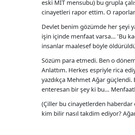
eski MİT mensubu) bu grupla çalış
cinayetleri rapor ettim. O raporl
Devlet benim gözümde her şeyi ya
işin içinde menfaat varsa… 'Bu ka
insanlar maalesef böyle öldürüldü
Sözüm para etmedi. Ben o dönemd
Anlattım. Herkes espriyle rica edi
yazdıkça Mehmet Ağar güçlendi. B
enteresan bir şey ki bu… Menfaatl
(Çiller bu cinayetlerden haberdar
kim bilir nasıl takdim ediyor? Ağar