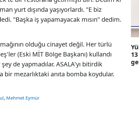
an yurt dışında yaşıyorlardı. "E biz
dedi. "Başka iş yapamayacak mısın" dedim.
rmağının olduğu cinayet değil. Her türlü
Yü
deş'ler (Eski MİT Bölge Başkanı) kullandı
13
ge
bir şey de yapmadılar. ASALA'yı bitirdik
da bir mezarlıktaki anıta bomba koydular.
,
ul
Mehmet Eymür