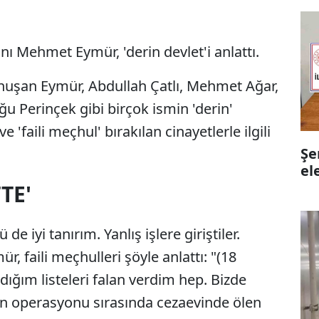
nı Mehmet Eymür, 'derin devlet'i anlattı.
nuşan Eymür, Abdullah Çatlı, Mehmet Ağar,
oğu Perinçek gibi birçok ismin 'derin'
ve 'faili meçhul' bırakılan cinayetlerle ilgili
Şe
el
TE'
de iyi tanırım. Yanlış işlere giriştiler.
r, faili meçhulleri şöyle anlattı: "(18
aldığım listeleri falan verdim hep. Bizde
on operasyonu sırasında cezaevinde ölen