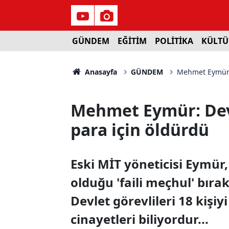
GÜNDEM
EĞİTİM
POLİTİKA
KÜLTÜ
Anasayfa
GÜNDEM
Mehmet Eymür: D
Mehmet Eymür: Devle
para için öldürdü
Eski MİT yöneticisi Eymür,
olduğu 'faili meçhul' bırak
Devlet görevlileri 18 kişiyi
cinayetleri biliyordur...