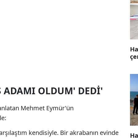
Ha
çe
İŞ ADAMI OLDUM' DEDİ'
a anlatan Mehmet Eymür'ün
le:
arşılaştım kendisiyle. Bir akrabanın evinde
Ha