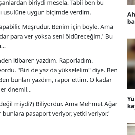
anlardan biriydi mesela. Tabii ben bu
arı usulüne uygun biçimde verdim.
Ah
ba
pabilir. Meşrudur. Benim için böyle. Ama
dar para ver yoksa seni öldüreceğim.' Bu
...
en itibaren yazdım. Raporladım.
yordu. "Bizi de yaz da yükselelim" diye. Ben
en bunları yazdım, rapor ettim. O kadar
er önemli...
Yü
 değil miydi?) Biliyordur. Ama Mehmet Ağar
ka
 bunlara pasaport veriyor, yetki veriyor."