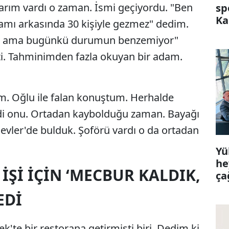
larım vardı o zaman. İsmi geçiyordu. "Ben
sp
Ka
damı arkasında 30 kişiyle gezmez" dedim.
im ama bugünkü durumun benzemiyor"
i. Tahminimden fazla okuyan bir adam.
m. Oğlu ile falan konuştum. Herhalde
edi onu. Ortadan kaybolduğu zaman. Bayağı
evler'de bulduk. Şoförü vardı o da ortadan
Yü
he
İŞİ İÇİN ‘MECBUR KALDIK,
ça
EDİ
'te bir restorana getirmişti biri. Dedim ki