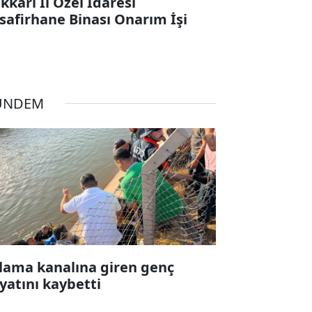
kkari İl Özel İdaresi
safirhane Binası Onarım İşi
ÜNDEM
lama kanalına giren genç
yatını kaybetti