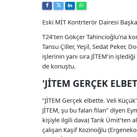
Eski MİT Kontrterör Dairesi Başka
T24'ten Gökçer Tahincioğlu'na ko
Tansu Çiller, Yeşil, Sedat Peker, D
işlerinin yanı sıra JİTEM'in işlediği 
de konuştu.
'JİTEM GERÇEK ELBET
"JİTEM Gerçek elbette. Veli Küçük'ü 
JİTEM, şu bu falan filan" diyen Eymü
kişiyle ilgili dava) Tarık Ümit'ten 
çalışan Kaşif Kozinoğlu (Ergenek