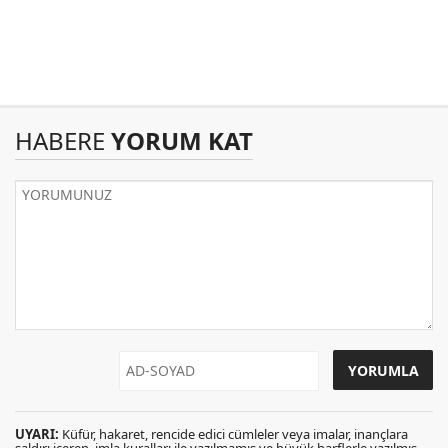
HABERE
YORUM KAT
UYARI:
Küfür, hakaret, rencide edici cümleler veya imalar, inançlara