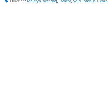
,
,
,
,
Etiketler :
Malatya
akçadağ
Traktör
yolcu otobüsü
kaza