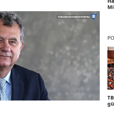
Ha
Mi
PO
TB
gü