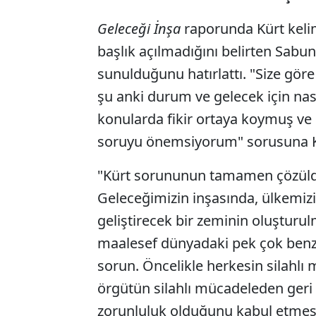
Geleceği İnşa
raporunda Kürt kelim
başlık açılmadığını belirten Sabu
sunulduğunu hatırlattı. "Size gö
şu anki durum ve gelecek için nası
konularda fikir ortaya koymuş v
soruyu önemsiyorum" sorusuna Ka
"Kürt sorununun tamamen çözüld
Geleceğimizin inşasında, ülkemizi
geliştirecek bir zeminin oluşturu
maalesef dünyadaki pek çok benzer
sorun. Öncelikle herkesin silahlı
örgütün silahlı mücadeleden geri
zorunluluk olduğunu kabul etmesi 