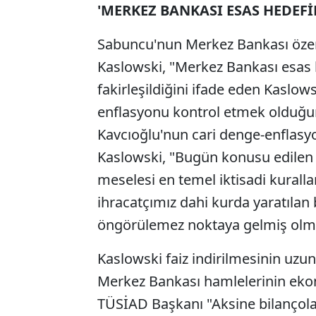
'MERKEZ BANKASI ESAS HEDEF
Sabuncu'nun Merkez Bankası özer
Kaslowski, "Merkez Bankası esas 
fakirleşildiğini ifade eden Kaslow
enflasyonu kontrol etmek olduğun
Kavcıoğlu'nun cari denge-enflasyo
Kaslowski, "Bugün konusu edilen 
meselesi en temel iktisadi kurall
ihracatçımız dahi kurda yaratılan 
öngörülemez noktaya gelmiş olma
Kaslowski faiz indirilmesinin uzun
Merkez Bankası hamlelerinin eko
TÜSİAD Başkanı "Aksine bilançolar 