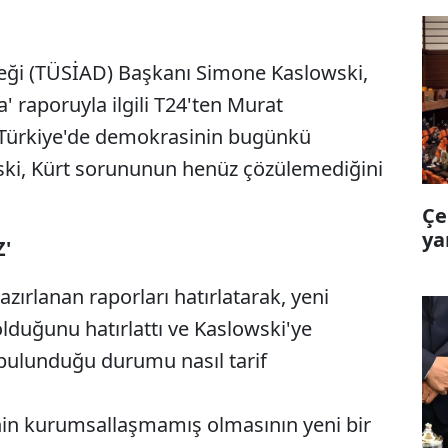
rneği (TÜSİAD) Başkanı Simone Kaslowski,
' raporuyla ilgili T24'ten Murat
. Türkiye'de demokrasinin bugünkü
ki, Kürt sorununun henüz çözülemediğini
Çe
ya
'
zırlanan raporları hatırlatarak, yeni
lduğunu hatırlattı ve Kaslowski'ye
bulunduğu durumu nasıl tarif
nin kurumsallaşmamış olmasının yeni bir