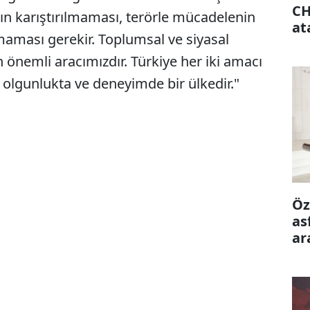
CH
ın karıştırılmaması, terörle mücadelenin
at
maması gerekir. Toplumsal ve siyasal
 önemli aracımızdır. Türkiye her iki amacı
 olgunlukta ve deneyimde bir ülkedir."
Öz
as
ar
ön