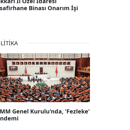
kkari İl Özel İdaresi
safirhane Binası Onarım İşi
LİTİKA
MM Genel Kurulu'nda, 'Fezleke'
ndemi