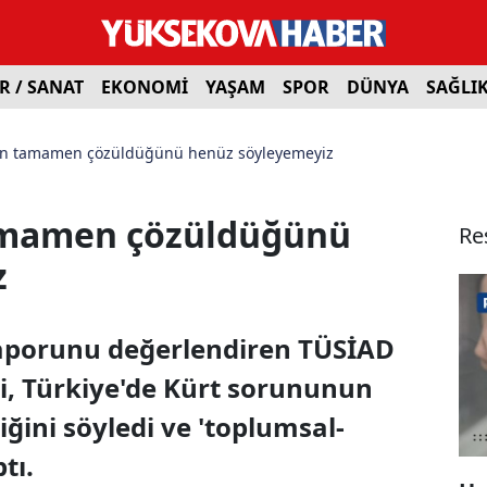
R / SANAT
EKONOMİ
YAŞAM
SPOR
DÜNYA
SAĞLI
n tamamen çözüldüğünü henüz söyleyemeyiz
amamen çözüldüğünü
Re
z
raporunu değerlendiren TÜSİAD
, Türkiye'de Kürt sorununun
ini söyledi ve 'toplumsal-
tı.