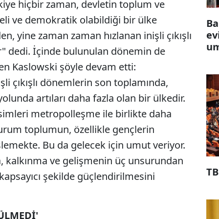
iye hiçbir zaman, devletin toplum ve
eli ve demokratik olabildiği bir ülke
Ba
ev
, yine zaman zaman hızlanan inişli çıkışlı
um
r" dedi. İçinde bulunulan dönemin de
en Kaslowski şöyle devam etti:
li çıkışlı dönemlerin son toplamında,
lunda artıları daha fazla olan bir ülkedir.
simleri metropolleşme ile birlikte daha
urum toplumun, özellikle gençlerin
slemekte. Bu da gelecek için umut veriyor.
a, kalkınma ve gelişmenin üç unsurundan
TB
 kapsayıcı şekilde güçlendirilmesini
ÜLMEDİ'