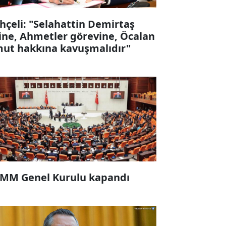
hçeli: "Selahattin Demirtaş
ine, Ahmetler görevine, Öcalan
ut hakkına kavuşmalıdır"
MM Genel Kurulu kapandı