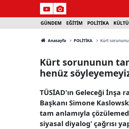
GÜNDEM
EĞİTİM
POLİTİKA
KÜLTÜ
Anasayfa
POLİTİKA
Kürt sorununu
Kürt sorununun t
henüz söyleyemeyi
TÜSİAD'ın Geleceği İnşa 
Başkanı Simone Kaslowski
tam anlamıyla çözülemediğ
siyasal diyalog' çağrısı yap