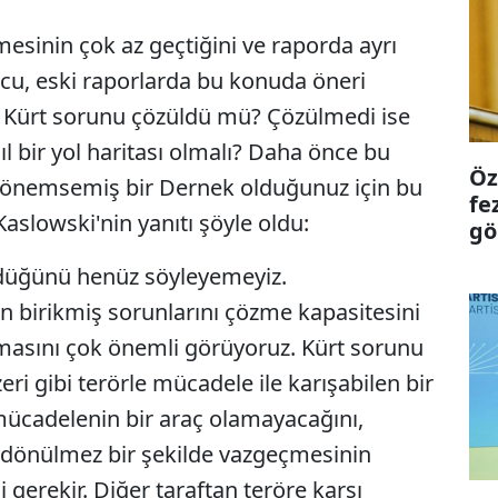
esinin çok az geçtiğini ve raporda ayrı
ncu, eski raporlarda bu konuda öneri
re Kürt sorunu çözüldü mü? Çözülmedi ise
l bir yol haritası olmalı? Daha önce bu
Öz
e önemsemiş bir Dernek olduğunuz için bu
fe
slowski'nin yanıtı şöyle oldu:
gö
üğünü henüz söyleyemeyiz.
n birikmiş sorunlarını çözme kapasitesini
lmasını çok önemli görüyoruz. Kürt sorunu
i gibi terörle mücadele ile karışabilen bir
 mücadelenin bir araç olamayacağını,
 dönülmez bir şekilde vazgeçmesinin
gerekir. Diğer taraftan teröre karşı