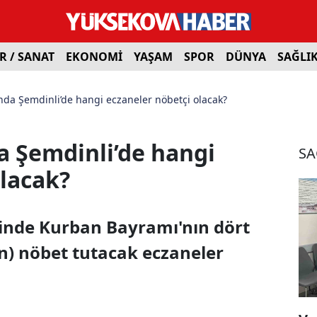
R / SANAT
EKONOMİ
YAŞAM
SPOR
DÜNYA
SAĞLI
da Şemdinli’de hangi eczaneler nöbetçi olacak?
 Şemdinli’de hangi
SA
olacak?
sinde Kurban Bayramı'nın dört
n) nöbet tutacak eczaneler