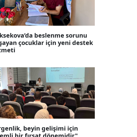
ksekova’da beslenme sorunu
şayan çocuklar için yeni destek
zmeti
rgenlik, beyin gelişimi için
emli bir fırsat dönemidir"