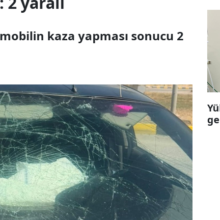
 2 yaralı
tomobilin kaza yapması sonucu 2
Yü
ge