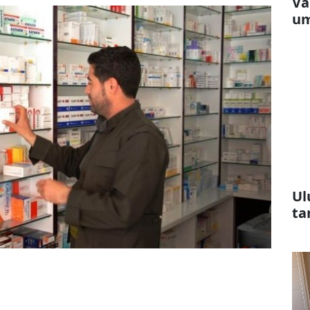
Va
um
Ul
ta