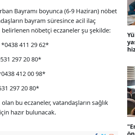
Kurban Bayramı boyunca (6-9 Haziran) nöbet
daşların bayram süresince acil ilaç
in belirlenen nöbetçi eczaneler şu şekilde:
Yü
ya
 *0438 411 29 62*
hi
0531 297 20 80*
*0438 412 00 98*
531 297 20 80*
olan bu eczaneler, vatandaşların sağlık
 için hazır bulunacak.
"E
ön