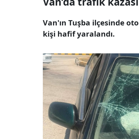
Van’da trafik kazası:
Van'ın Tuşba ilçesinde o
kişi hafif yaralandı.