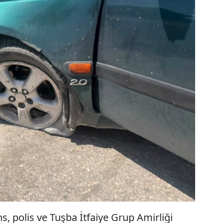
s, polis ve Tuşba İtfaiye Grup Amirliği