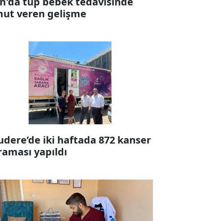
n'da tüp bebek tedavisinde
ut veren gelişme
udere’de iki haftada 872 kanser
raması yapıldı