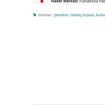
Haber Merkezi
Yüksekova Ha
,
,
Etiketler :
Şemdinli
nöbetçi eczane
Kurb