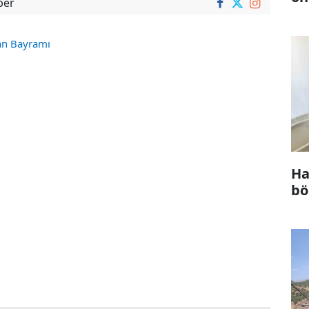
ber
an Bayramı
Ha
bö