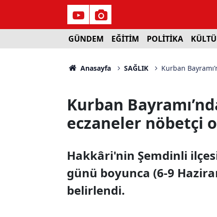
GÜNDEM
EĞİTİM
POLİTİKA
KÜLTÜ
Anasayfa
SAĞLIK
Kurban Bayramı’n
Kurban Bayramı’nda
eczaneler nöbetçi 
Hakkâri'nin Şemdinli ilçe
günü boyunca (6-9 Hazira
belirlendi.