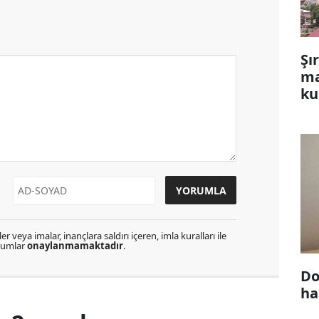
Şı
ma
ku
r veya imalar, inançlara saldırı içeren, imla kuralları ile
orumlar
onaylanmamaktadır
.
Do
ha