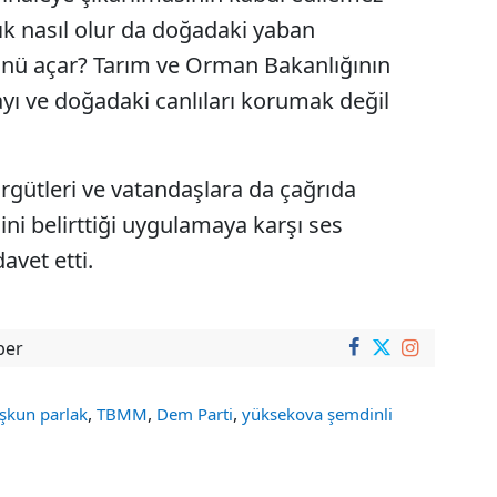
ık nasıl olur da doğadaki yaban
ünü açar? Tarım ve Orman Bakanlığının
ı ve doğadaki canlıları korumak değil
örgütleri ve vatandaşlara da çağrıda
ini belirttiği uygulamaya karşı ses
vet etti.
ber
,
,
,
oşkun parlak
TBMM
Dem Parti
yüksekova şemdinli