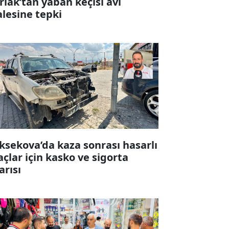
rlak’tan yaban keçisi avı
alesine tepki
ksekova’da kaza sonrası hasarlı
açlar için kasko ve sigorta
arısı