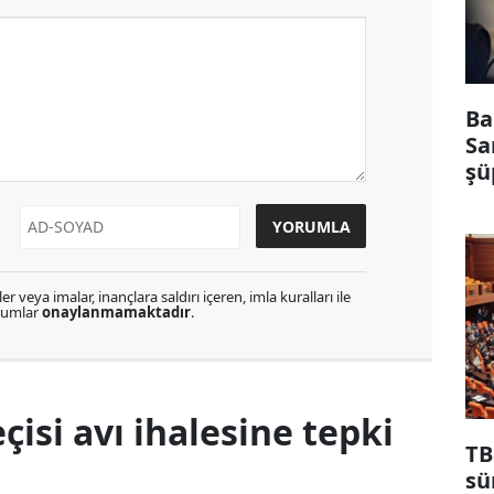
Ba
Sa
şü
r veya imalar, inançlara saldırı içeren, imla kuralları ile
orumlar
onaylanmamaktadır
.
çisi avı ihalesine tepki
TB
sü