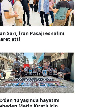
fan Sarı, İran Pasajı esnafını
yaret etti
D’den 10 yaşında hayatını
ybeden Metin Kıratlı için