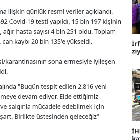
a ilişkin günlük resmi veriler açıklandı.
2 Covid-19 testi yapıldı, 15 bin 197 kişinin
tti, ağır hasta sayısı 4 bin 251 oldu. Toplam
, can kaybı 20 bin 135'e yükseldi.
İr
zi
si/karantinasının sona ermesiyle iyileşen
di.
jında "Bugün tespit edilen 2.816 yeni
üşmeye devam ediyor. Elde ettiğimiz
ve salgınla mücadele edebilmek için
art. Birlikte üstesinden geleceğiz"
İH
ka