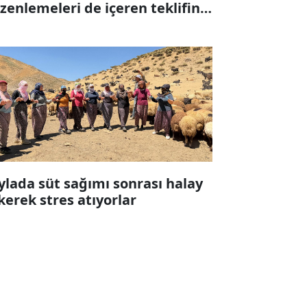
zenlemeleri de içeren teklifin 6
ddesi kabul edildi
ylada süt sağımı sonrası halay
kerek stres atıyorlar