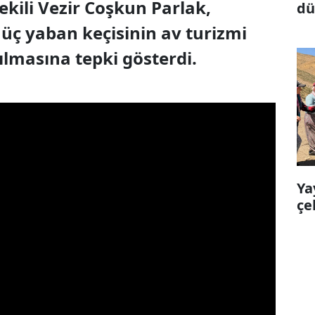
ekili Vezir Coşkun Parlak,
dü
ma
üç yaban keçisinin av turizmi
lmasına tepki gösterdi.
Ya
çe