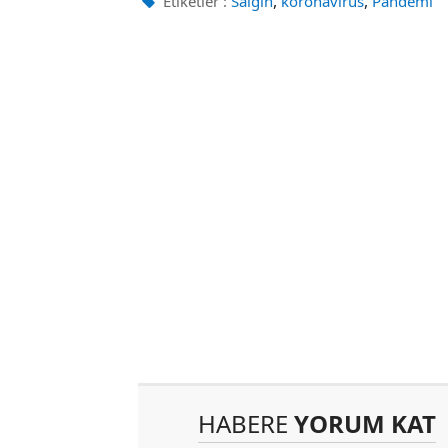
,
,
Etiketler :
Salgın
koronavirüs
Pandemi
HABERE
YORUM KAT