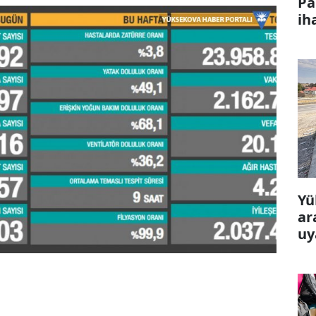
Pa
ih
Yü
ar
uy