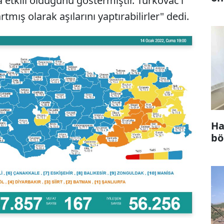
ha etkili olduğunu göstermiştir. Turkovac’ı
rtmış olarak aşılarını yaptırabilirler" dedi.
Ha
bö