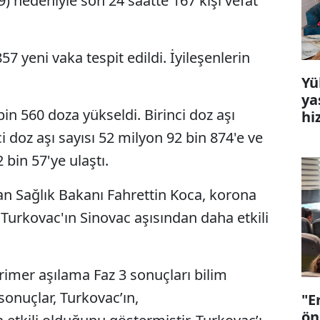
) nedeniyle son 24 saatte 167 kişi vefat
57 yeni vaka tespit edildi. İyileşenlerin
Yü
ya
in 560 doza yükseldi. Birinci doz aşı
hi
ci doz aşı sayısı 52 milyon 92 bin 874'e ve
 bin 57'ye ulaştı.
n Sağlık Bakanı Fahrettin Koca, korona
şı Turkovac'ın Sinovac aşısından daha etkili
primer aşılama Faz 3 sonuçları bilim
sonuçlar, Turkovac’ın,
"E
ön