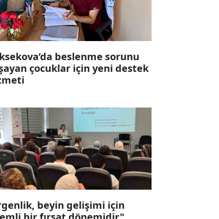
ksekova’da beslenme sorunu
şayan çocuklar için yeni destek
zmeti
rgenlik, beyin gelişimi için
emli bir fırsat dönemidir"