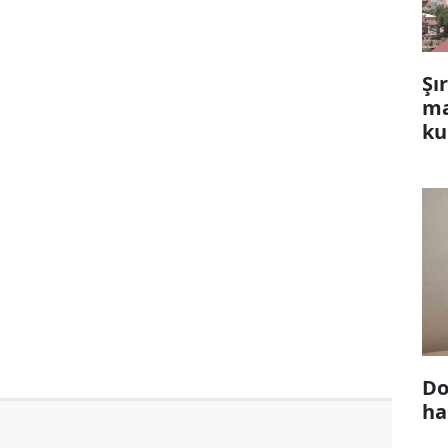
Şı
ma
ku
Do
ha